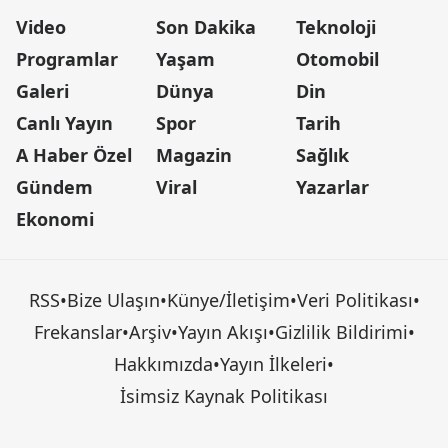
Video
Son Dakika
Teknoloji
Programlar
Yaşam
Otomobil
Galeri
Dünya
Din
Canlı Yayın
Spor
Tarih
A Haber Özel
Magazin
Sağlık
Gündem
Viral
Yazarlar
Ekonomi
RSS
•
Bize Ulaşın
•
Künye/İletişim
•
Veri Politikası
•
Frekanslar
•
Arşiv
•
Yayın Akışı
•
Gizlilik Bildirimi
•
Hakkımızda
•
Yayın İlkeleri
•
İsimsiz Kaynak Politikası