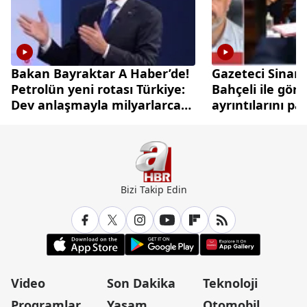
Bakan Bayraktar A Haber’de!
Gazeteci Sinan
Petrolün yeni rotası Türkiye:
Bahçeli ile gör
Dev anlaşmayla milyarlarca
ayrıntılarını pa
dolarlık hamle
Bizi Takip Edin
Video
Son Dakika
Teknoloji
Programlar
Yaşam
Otomobil