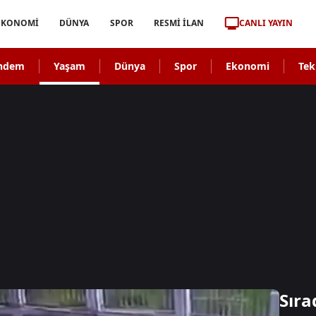
CANLI YAYIN
EKONOMİ
DÜNYA
SPOR
RESMİ İLAN
ndem
Yaşam
Dünya
Spor
Ekonomi
Tek
Sıra