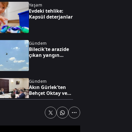
Yaşam
Evdeki tehlike:
Kapsül deterjanlar
Gündem
Bilecik'te arazide
çıkan yangın
söndürüldü
Gündem
Akın Gürlek'ten
Behçet Oktay ve
Uğur Mumcu
dosyaları için
görüşme
Yaşam
Heybeliada Deniz
Harp Okulu'nun