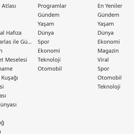
Atlası
Programlar
En Yeniler
Gündem
Gündem
Yaşam
Yaşam
l Hafıza
Dünya
Dünya
Canan Barlas ile Gündem
Spor
Ekonomi
n
Ekonomi
Magazin
t Meselesi
Teknoloji
Viral
tname
Otomobil
Spor
 Kuşağı
Otomobil
si
Teknoloji
ası
ünyası
ı
ağ
u