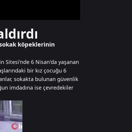
çatısında yangın
Gündem
ldırdı
MGK: FETÖ ile
mücadele devam
edecek
 sokak köpeklerinin
tin Sitesi'nde 6 Nisan'da yaşanan
Gündem
Ansiklopedik Türk
şlarındaki bir kız çocuğu 6
Tarih Sözlüğü
 anlar, sokakta bulunan güvenlik
yayında
ğun imdadına ise çevredekiler