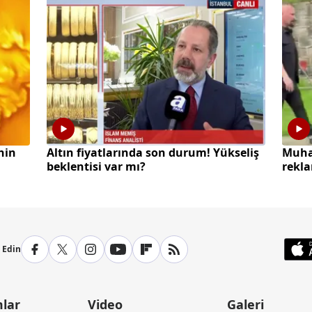
hin
Altın fiyatlarında son durum! Yükseliş
Muha
beklentisi var mı?
rekla
p Edin
lar
Video
Galeri