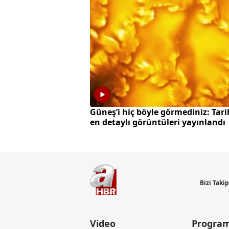
Güneş’i hiç böyle görmediniz: Tari
en detaylı görüntüleri yayınlandı
Bizi Taki
Video
Program