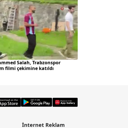
mmed Salah, Trabzonspor
Başkan Erdoğan ve
m filmi çekimine katıldı
"Terörsüz Türkiye"
İnternet Reklam