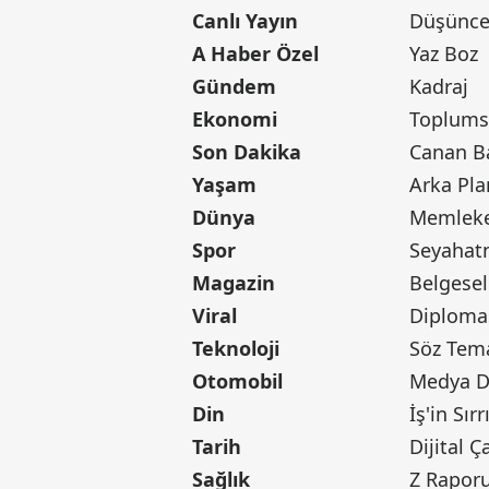
Canlı Yayın
Düşünce 
A Haber Özel
Yaz Boz
Gündem
Kadraj
Ekonomi
Toplumsa
Son Dakika
Yaşam
Arka Pla
Dünya
Memleke
Spor
Seyaha
Magazin
Belgesel
Viral
Diploma
Teknoloji
Söz Tem
Otomobil
Medya D
Din
İş'in Sırr
Tarih
Dijital Ç
Sağlık
Z Rapor