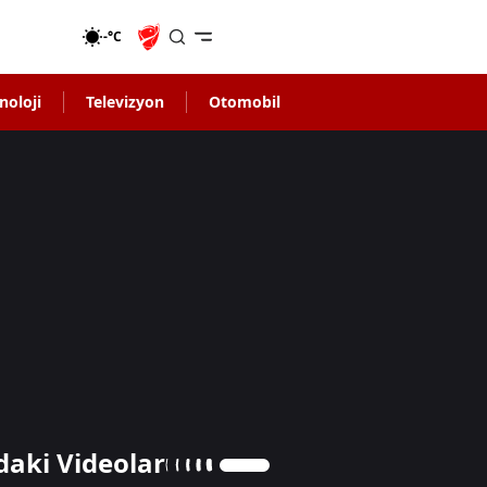
-°C
noloji
Televizyon
Otomobil
daki Videolar