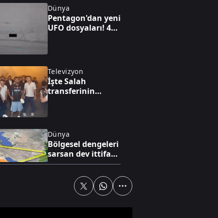
Dünya
Pentagon'dan yeni
UFO dosyaları! 41
gizli belge daha
açıldı: İşte o
görüntüler
Televizyon
İşte Salah
transferinin
hikayesi
Dünya
Bölgesel dengeleri
sarsan dev ittifak!
Mekke paktı yeni
süper güç mü?
Yaşam
Tek dijital çatı
altında tam