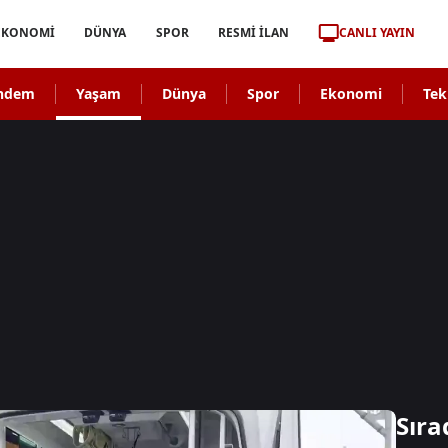
CANLI YAYIN
EKONOMİ
DÜNYA
SPOR
RESMİ İLAN
ndem
Yaşam
Dünya
Spor
Ekonomi
Tek
Sıra