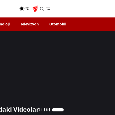
-°C
noloji
Televizyon
Otomobil
daki Videolar