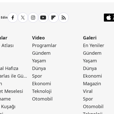
p Edin
lar
Video
Galeri
Atlası
Programlar
En Yeniler
Gündem
Gündem
Yaşam
Yaşam
l Hafıza
Dünya
Dünya
Canan Barlas ile Gündem
Spor
Ekonomi
n
Ekonomi
Magazin
t Meselesi
Teknoloji
Viral
tname
Otomobil
Spor
 Kuşağı
Otomobil
si
Teknoloji