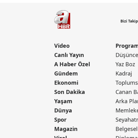
Bizi Taki
Video
Program
Canlı Yayın
Düşünce 
A Haber Özel
Yaz Boz
Gündem
Kadraj
Ekonomi
Toplumsa
Son Dakika
Yaşam
Arka Pla
Dünya
Memleke
Spor
Seyaha
Magazin
Belgesel
Viral
Diploma