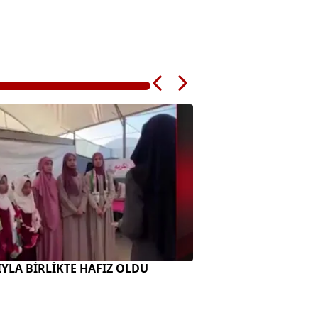
ZIYLA BİRLİKTE HAFIZ OLDU
"PETROL-NÜKLEER 
BİRLEŞTİ"