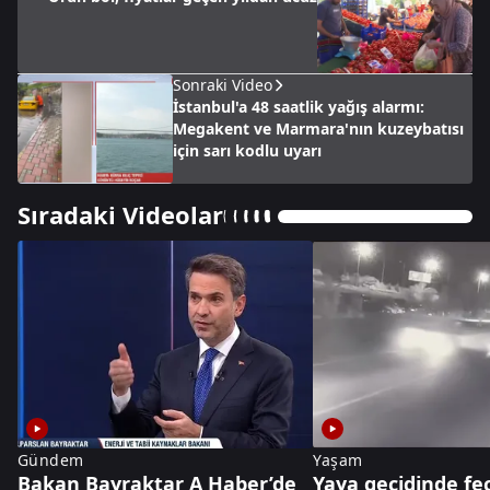
Sonraki Video
İstanbul'a 48 saatlik yağış alarmı:
Megakent ve Marmara'nın kuzeybatısı
için sarı kodlu uyarı
Sıradaki Videolar
Gündem
Yaşam
Bakan Bayraktar A Haber’de
Yaya geçidinde fec