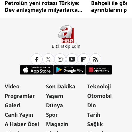
Petrolün yeni rotası Türkiye:
Bahçeli ile gör
Dev anlaşmayla milyarlarca
ayrıntılarını pa
dolarlık hamle
Bizi Takip Edin
Video
Son Dakika
Teknoloji
Programlar
Yaşam
Otomobil
Galeri
Dünya
Din
Canlı Yayın
Spor
Tarih
A Haber Özel
Magazin
Sağlık