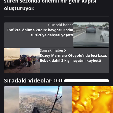
süren sezonda önemli bir gelir kapısı
oluşturuyor.
Önceki haber
Trafikte 'önüme kırdın' kavgası! Kadın
sürücüye dehşeti yaşattı
Sonraki haber
Kuzey Marmara Otoyolu'nda feci kaza:
Bebek dahil 3 kişi hayatını kaybetti
Sıradaki Videolar