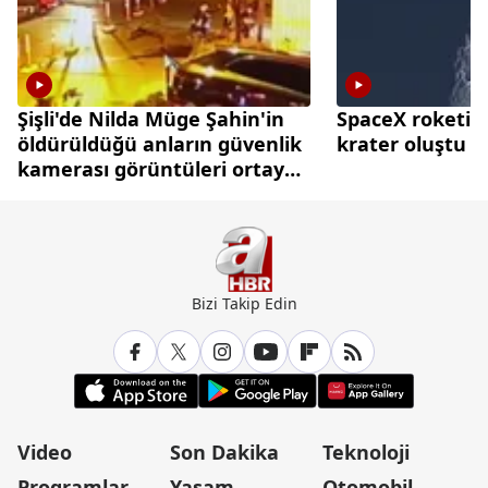
Şişli'de Nilda Müge Şahin'in
SpaceX roketi A
öldürüldüğü anların güvenlik
krater oluştu
kamerası görüntüleri ortaya
çıktı
Bizi Takip Edin
Video
Son Dakika
Teknoloji
Programlar
Yaşam
Otomobil