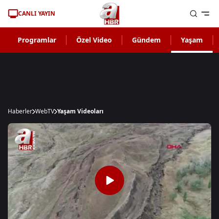
CANLI YAYIN
Programlar
Özel Video
Gündem
Yaşam
Haberler
WebTV
Yaşam Videoları