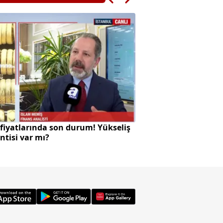
 fiyatlarında son durum! Yükseliş
Öldürdüğü komşus
ntisi var mı?
aracını ateşe verdi