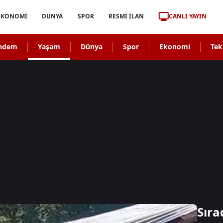
CANLI YAYIN
EKONOMİ
DÜNYA
SPOR
RESMİ İLAN
ndem
Yaşam
Dünya
Spor
Ekonomi
Tek
Sıra