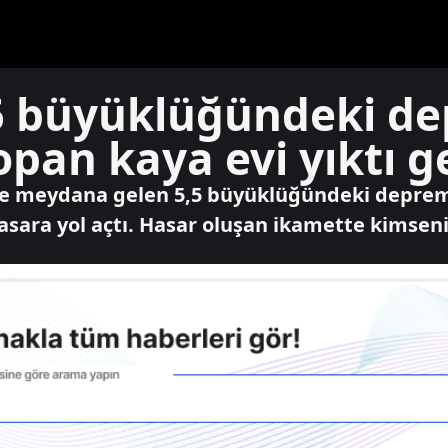
5 büyüklüğündeki d
an kaya evi yıktı g
4'te meydana gelen 5,5 büyüklüğündeki depr
asara yol açtı. Hasar oluşan ikamette kimseni