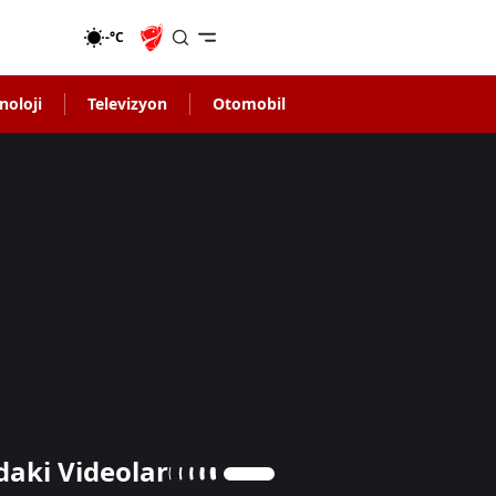
-°C
noloji
Televizyon
Otomobil
daki Videolar