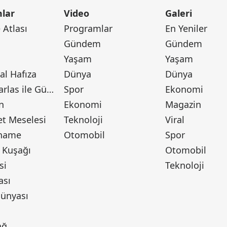
lar
Video
Galeri
Atlası
Programlar
En Yeniler
Gündem
Gündem
Yaşam
Yaşam
l Hafıza
Dünya
Dünya
Canan Barlas ile Gündem
Spor
Ekonomi
n
Ekonomi
Magazin
t Meselesi
Teknoloji
Viral
tname
Otomobil
Spor
 Kuşağı
Otomobil
si
Teknoloji
ası
ünyası
ı
ağ