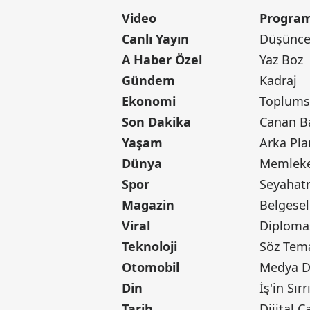
Video
Program
Canlı Yayın
Düşünce 
A Haber Özel
Yaz Boz
Gündem
Kadraj
Ekonomi
Toplumsa
Son Dakika
Yaşam
Arka Pla
Dünya
Memleke
Spor
Seyaha
Magazin
Belgesel
Viral
Diploma
Teknoloji
Söz Tem
Otomobil
Medya D
Din
İş'in Sırr
Tarih
Dijital Ç