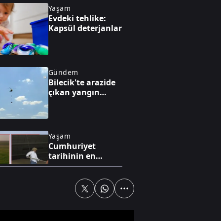
Yaşam
Evdeki tehlike:
Kapsül deterjanlar
Gündem
Bilecik'te arazide
çıkan yangın
söndürüldü
Yaşam
Cumhuriyet
tarihinin en
yüksek üretimi
bekleniyor
Gündem
Akın Gürlek'ten
Behçet Oktay ve