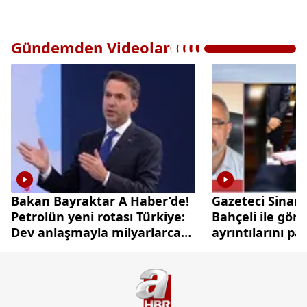
Gündemden Videolar
Bakan Bayraktar A Haber’de!
Gazeteci Sinan
Petrolün yeni rotası Türkiye:
Bahçeli ile gör
Dev anlaşmayla milyarlarca
ayrıntılarını pa
dolarlık hamle