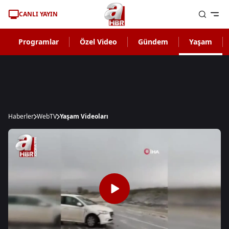
CANLI YAYIN
Programlar
Özel Video
Gündem
Yaşam
Haberler
WebTV
Yaşam Videoları