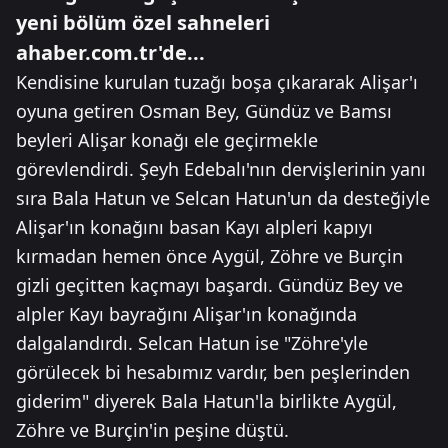
yeni bölüm özel sahneleri
ahaber.com.tr'de...
Kendisine kurulan tuzağı boşa çıkararak Alişar'ı
oyuna getiren Osman Bey, Gündüz ve Bamsı
beyleri Alişar konağı ele geçirmekle
görevlendirdi. Şeyh Edebalı'nın dervişlerinin yanı
sıra Bala Hatun ve Selcan Hatun'un da desteğiyle
Alişar'ın konağını basan Kayı alpleri kapıyı
kırmadan hemen önce Aygül, Zöhre ve Burçin
gizli geçitten kaçmayı başardı. Gündüz Bey ve
alpler Kayı bayrağını Alişar'ın konağında
dalgalandırdı. Selcan Hatun ise "Zöhre'yle
görülecek bi hesabımız vardır, ben peşlerinden
giderim" diyerek Bala Hatun'la birlikte Aygül,
Zöhre ve Burçin'in peşine düştü.