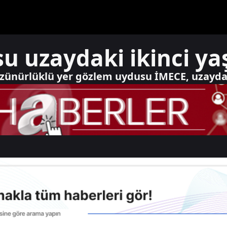
 uzaydaki ikinci yaş
çözünürlüklü yer gözlem uydusu İMECE, uzaydaki