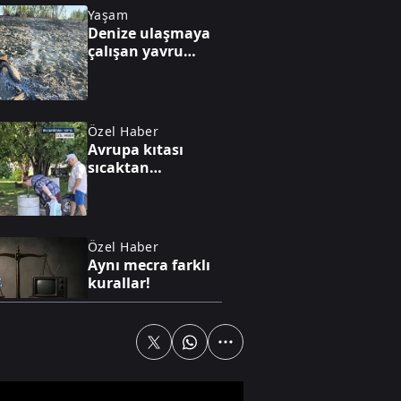
Yaşam
Denize ulaşmaya
çalışan yavru
caretta ateşte can
verdi
Özel Haber
Avrupa kıtası
sıcaktan
kavruluyor
Özel Haber
Aynı mecra farklı
kurallar!
Yaşam
Ümraniye’de 3
katlı binanın