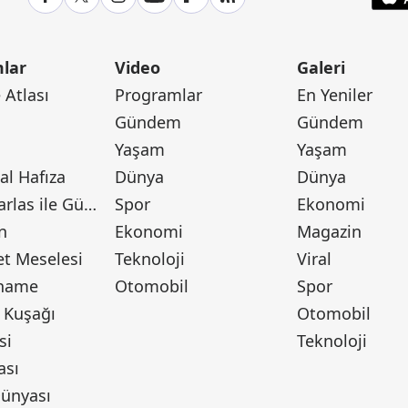
lar
Video
Galeri
Atlası
Programlar
En Yeniler
Gündem
Gündem
Yaşam
Yaşam
l Hafıza
Dünya
Dünya
Canan Barlas ile Gündem
Spor
Ekonomi
n
Ekonomi
Magazin
t Meselesi
Teknoloji
Viral
tname
Otomobil
Spor
 Kuşağı
Otomobil
si
Teknoloji
ası
ünyası