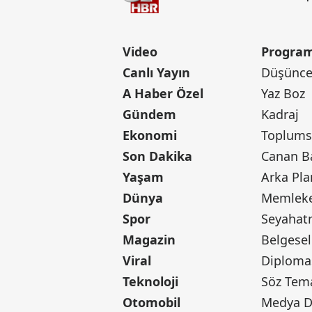
Video
Program
Canlı Yayın
Düşünce 
A Haber Özel
Yaz Boz
Gündem
Kadraj
Ekonomi
Toplumsa
Son Dakika
Yaşam
Arka Pla
Dünya
Memleke
Spor
Seyaha
Magazin
Belgesel
Viral
Diploma
Teknoloji
Söz Tem
Otomobil
Medya D