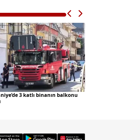
iye’de 3 katlı binanın balkonu
Altı Üstü İstanbul
ü