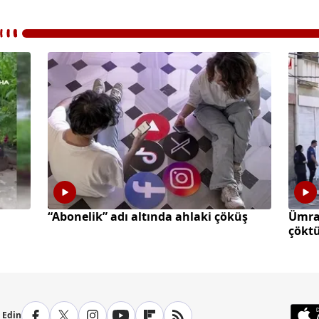
“Abonelik” adı altında ahlaki çöküş
Ümran
çökt
p Edin