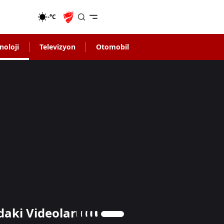
-°C
noloji
Televizyon
Otomobil
daki Videolar