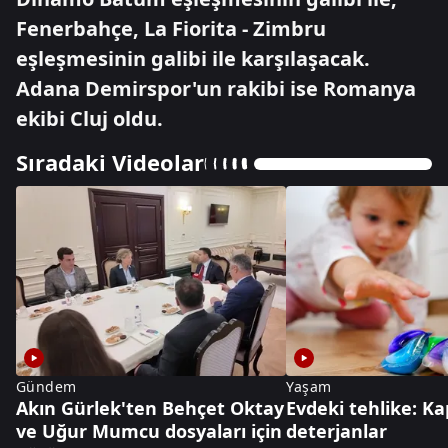
Fenerbahçe, La Fiorita - Zimbru
eşleşmesinin galibi ile karşılaşacak.
Adana Demirspor'un rakibi ise Romanya
ekibi Cluj oldu.
Sıradaki Videolar
Gündem
Yaşam
Akın Gürlek'ten Behçet Oktay
Evdeki tehlike: Ka
ve Uğur Mumcu dosyaları için
deterjanlar