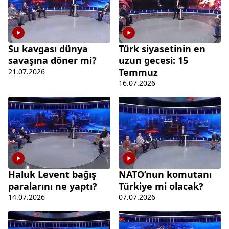
Su kavgası dünya
Türk siyasetinin en
savaşına döner mi?
uzun gecesi: 15
Temmuz
21.07.2026
16.07.2026
Haluk Levent bağış
NATO’nun komutanı
paralarını ne yaptı?
Türkiye mi olacak?
14.07.2026
07.07.2026