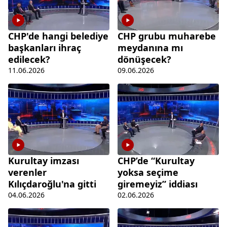
CHP'de hangi belediye
CHP grubu muharebe
başkanları ihraç
meydanına mı
edilecek?
dönüşecek?
11.06.2026
09.06.2026
Kurultay imzası
CHP’de “Kurultay
verenler
yoksa seçime
Kılıçdaroğlu'na gitti
giremeyiz” iddiası
04.06.2026
02.06.2026