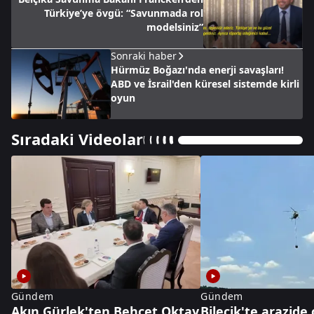
Türkiye’ye övgü: “Savunmada rol
modelsiniz”
Sonraki haber
Hürmüz Boğazı'nda enerji savaşları!
ABD ve İsrail'den küresel sistemde kirli
oyun
Sıradaki Videolar
Gündem
Gündem
Akın Gürlek'ten Behçet Oktay
Bilecik'te arazide