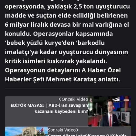
operasyonda, yaklaşık 2,5 ton uyuşturucu
madde ve suçtan elde edildiği belirlenen
6 milyar liralık devasa bir mal varlığına el
konuldu. Operasyonlar kapsamında
'bebek yüzlü kurye'den 'barkodlu
imalatçı'ya kadar uyuşturucu dünyasının
kritik isimleri kıskıvrak yakalandı.
Operasyonun detaylarını A Haber Özel
Haberler Şefi Mehmet Karataş anlattı.
Önceki Video
EDİTÖR MASASI | ABD-İran savaşının
kazananı kaybedeni kim?
Sonraki Video
Castro düzeni çözülüyor mu? Küba’da