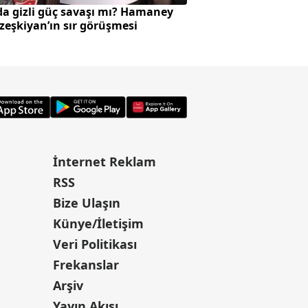
da gizli güç savaşı mı? Hamaney
Başkan Erdoğan Su
ezeşkiyan’ın sır görüşmesi
yolcusu
İnternet Reklam
RSS
Bize Ulaşın
Künye/İletişim
Veri Politikası
Frekanslar
Arşiv
Yayın Akışı