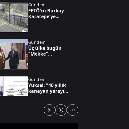
Gündem
FETÖ'cü Burkay
Karatepe'ye
Marmaris'te keşif
yaptırılıyor
Gündem
Üç ülke bugün
"Mekke"
anlaşmasını
imzalayacak
Gündem
Yüksel: "40 yıllık
kanayan yarayı
hukukun şifalı eli
saracak"
Gündem
40 yıllık terör
sorununa karşı