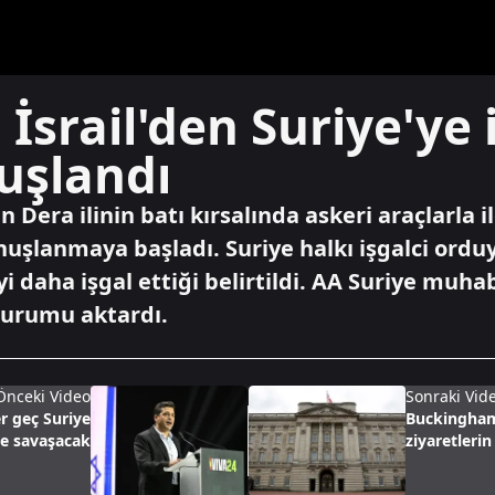
 İsrail'den Suriye'ye 
uşlandı
nin Dera ilinin batı kırsalında askeri araçlarla
nuşlanmaya başladı. Suriye halkı işgalci orduy
geyi daha işgal ettiği belirtildi. AA Suriye 
durumu aktardı.
Önceki Video
Sonraki Vid
er geç Suriye
Buckingham
le savaşacak
ziyaretlerin