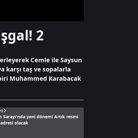
yeni adım
Gündem
işgal! 2
İslam dünyasında
200 yıllık rüya
gerçek oluyor!
 ilerleyerek Cemle ile Saysun
Gündem
a karşı taş ve sopalarla
"Terörsüz Türkiye"
muhabiri Muhammed Karabacak
süreciyle Van'da
yatırım ve huzur
rüzgarı esiyor
eo
 Sarayı'nda yeni dönem! Artık resmi
 adresi olacak