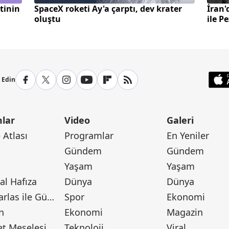
tinin
SpaceX roketi Ay'a çarptı, dev krater
İran'
oluştu
ile P
p Edin
lar
Video
Galeri
Atlası
Programlar
En Yeniler
Gündem
Gündem
Yaşam
Yaşam
l Hafıza
Dünya
Dünya
Canan Barlas ile Gündem
Spor
Ekonomi
n
Ekonomi
Magazin
t Meselesi
Teknoloji
Viral