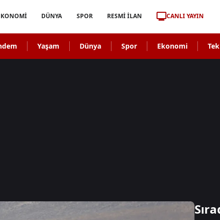
CANLI YAYIN
EKONOMİ
DÜNYA
SPOR
RESMİ İLAN
ndem
Yaşam
Dünya
Spor
Ekonomi
Tek
Sıra