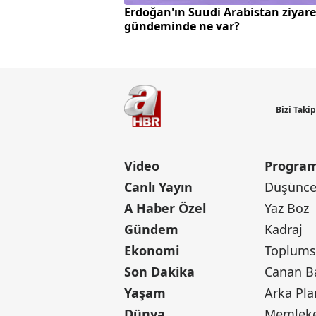
Erdoğan'ın Suudi Arabistan ziyare
gündeminde ne var?
Bizi Taki
Video
Program
Canlı Yayın
Düşünce 
A Haber Özel
Yaz Boz
Gündem
Kadraj
Ekonomi
Toplumsa
Son Dakika
Yaşam
Arka Pla
Dünya
Memleke