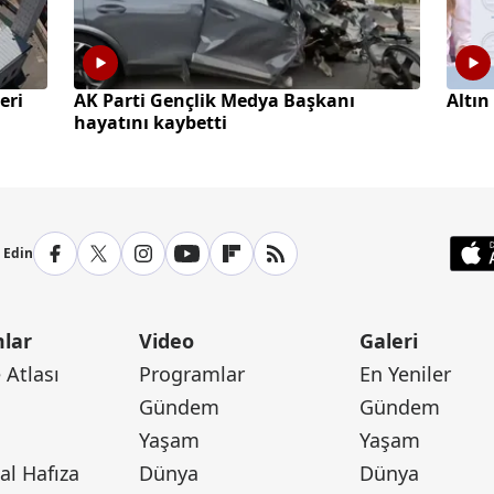
eri
AK Parti Gençlik Medya Başkanı
Altın
hayatını kaybetti
p Edin
lar
Video
Galeri
Atlası
Programlar
En Yeniler
Gündem
Gündem
Yaşam
Yaşam
l Hafıza
Dünya
Dünya