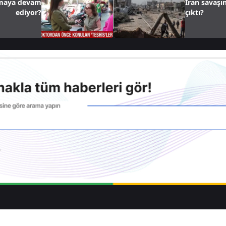
amaya devam
İran savaşı
ediyor?
çıktı?