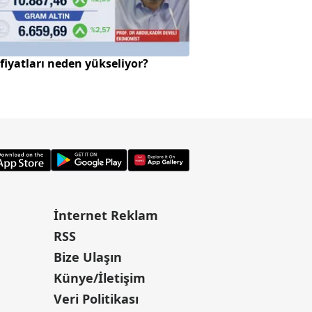
 fiyatları neden yükseliyor?
Millî Dayanışma Ka
komisyondan geçt
İnternet Reklam
RSS
Bize Ulaşın
Künye/İletişim
Veri Politikası