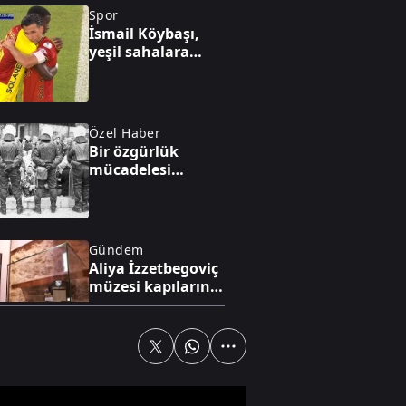
Spor
İsmail Köybaşı,
yeşil sahalara
veda etti
Özel Haber
Bir özgürlük
mücadelesi
"Başörtüsü"
Gündem
Aliya İzzetbegoviç
müzesi kapılarını
açıyor
Dünya
İtalya-İspanya
arasında Sebte