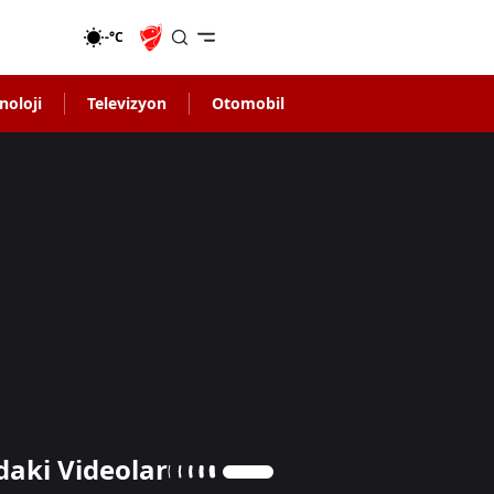
-°C
noloji
Televizyon
Otomobil
daki Videolar