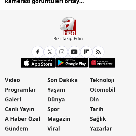
kamerası görüntüleri ortaya
çıktı
Bizi Takip Edin
Video
Son Dakika
Teknoloji
Programlar
Yaşam
Otomobil
Galeri
Dünya
Din
Canlı Yayın
Spor
Tarih
A Haber Özel
Magazin
Sağlık
Gündem
Viral
Yazarlar