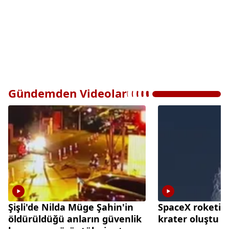
Gündemden Videolar
Şişli'de Nilda Müge Şahin'in
SpaceX roketi A
öldürüldüğü anların güvenlik
krater oluştu