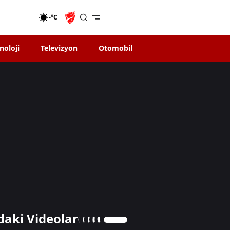
-°C
noloji
Televizyon
Otomobil
daki Videolar