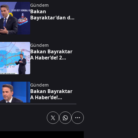
Gündem
Bakan
Bayraktar'dan dev
enerji vizyonu!
Nükleerde 2030
hedefi, altında 1,4
trilyon dolarlık
Gündem
hazine
Bakan Bayraktar
A Haber’de! 2
trilyon dolarlık
enerji hamlesi:
Türkiye sahada
oyunu değiştiriyor
Gündem
Bakan Bayraktar
A Haber’de!
Karadeniz'de yeni
enerji hamlesi:
Türkiye
Bulgaristan'da
Gündem
sahaya iniyor
CHP'li başkanın
kirli çarkı deşifre