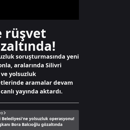
oldu: "Ben
yürüyen parayım
bebeğim!”
Gündem
e rüşvet
Bakan Bayraktar
A Haber’de Türkiye
zaltında!
enerjide gücünü
gösterdi!
Avrupa'nın gözü
suzluk soruşturmasında yeni
Türk gazında
Yaşam
nla, aralarında Silivri
Yaya geçidinde
 ve yolsuzluk
feci kaza!
Karşıdan karşıya
metlerinde aramalar devam
geçmek isterken
canlı yayında aktardı.
can verdi!
eo
ri Belediyesi'ne yolsuzluk operasyonu!
şkanı Bora Balcıoğlu gözaltında