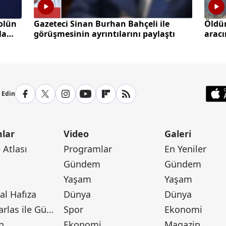
olün
Gazeteci Sinan Burhan Bahçeli ile
Öldü
la
görüşmesinin ayrıntılarını paylaştı
aracı
p Edin
lar
Video
Galeri
Atlası
Programlar
En Yeniler
Gündem
Gündem
Yaşam
Yaşam
l Hafıza
Dünya
Dünya
Canan Barlas ile Gündem
Spor
Ekonomi
n
Ekonomi
Magazin