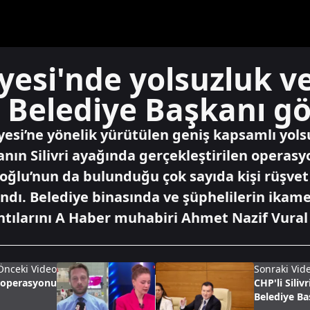
diyesi'nde yolsuzluk v
 Belediye Başkanı gö
yesi’ne yönelik yürütülen geniş kapsamlı yol
nın Silivri ayağında gerçekleştirilen operasyo
oğlu’nun da bulunduğu çok sayıda kişi rüşvet
lındı. Belediye binasında ve şüphelilerin ika
tılarını A Haber muhabiri Ahmet Nazif Vural 
Önceki Video
Sonraki Vid
t operasyonu
CHP'li Siliv
Belediye Ba