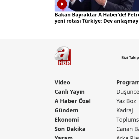
Bakan Bayraktar A Haber’de! Petr
yeni rotası Türkiye: Dev anlaşmay
milyarlarca dolarlık hamle
Bizi Taki
Video
Program
Canlı Yayın
Düşünce 
A Haber Özel
Yaz Boz
Gündem
Kadraj
Ekonomi
Toplumsa
Son Dakika
Yaşam
Arka Pla