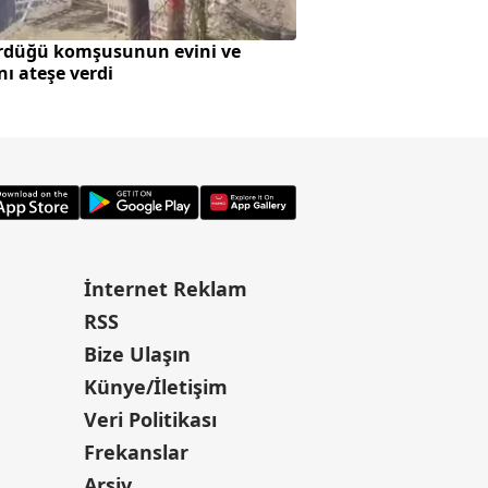
rdüğü komşusunun evini ve
SpaceX roketi Ay'a 
nı ateşe verdi
oluştu
İnternet Reklam
RSS
Bize Ulaşın
Künye/İletişim
Veri Politikası
Frekanslar
Arşiv