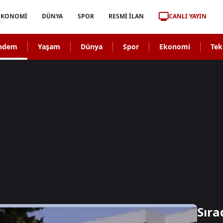
CANLI YAYIN
EKONOMİ
DÜNYA
SPOR
RESMİ İLAN
ndem
Yaşam
Dünya
Spor
Ekonomi
Tek
Sıra