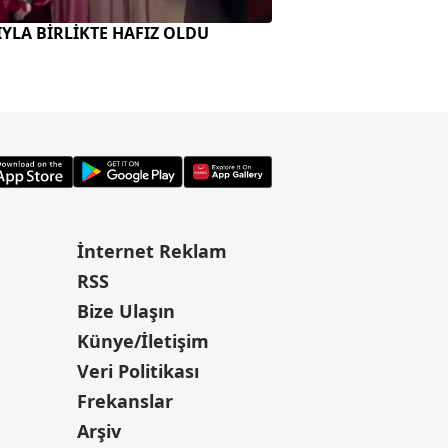
ZIYLA BİRLİKTE HAFIZ OLDU
"PETROL-NÜKLEER 
BİRLEŞTİ"
İnternet Reklam
RSS
Bize Ulaşın
Künye/İletişim
Veri Politikası
Frekanslar
Arşiv