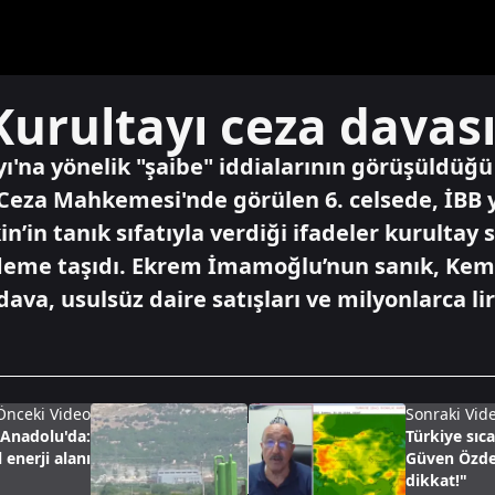
Kurultayı ceza davası
ı'na yönelik "şaibe" iddialarının görüşüldüğ
 Ceza Mahkemesi'nde görülen 6. celsede, İBB 
’in tanık sıfatıyla verdiği ifadeler kurultay 
deme taşıdı. Ekrem İmamoğlu’nun sanık, Kema
dava, usulsüz daire satışları ve milyonlarca li
Önceki Video
Sonraki Vid
 Anadolu'da:
Türkiye sıc
enerji alanı
Güven Özdem
dikkat!"