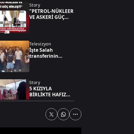
Story
"PETROL-NÜKLEER
VE ASKERİ GÜÇ
BİRLEŞTİ"
Televizyon
İşte Salah
transferinin
hikayesi
Story
5 KIZIYLA
BİRLİKTE HAFIZ
OLDU
Dünya
Bölgesel dengeleri
sarsan dev ittifak!