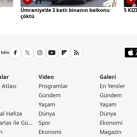
Ümraniye’de 3 katlı binanın balkonu
5 KI
çöktü
p Edin
lar
Video
Galeri
Atlası
Programlar
En Yeniler
Gündem
Gündem
Yaşam
Yaşam
l Hafıza
Dünya
Dünya
Canan Barlas ile Gündem
Spor
Ekonomi
n
Ekonomi
Magazin