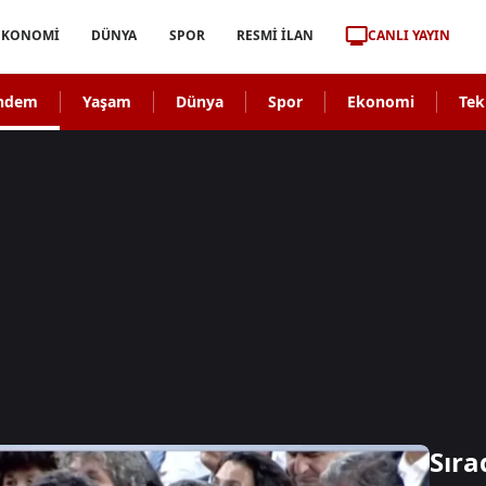
CANLI YAYIN
EKONOMİ
DÜNYA
SPOR
RESMİ İLAN
ndem
Yaşam
Dünya
Spor
Ekonomi
Tek
Sıra