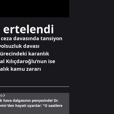
Mekke paktı yeni
süper güç mü?
Yaşam
 ertelendi
Tek dijital çatı
altında tam
güvenlik
ü ceza davasında tansiyon
yolsuzluk davası
sürecindeki karanlık
Dünya
Pentagon'dan yeni
l Kılıçdaroğlu’nun ise
UFO dosyaları! 41
ralık kamu zararı
gizli belge daha
açıldı: İşte o
görüntüler
eo
ak hava dalgasının pençesinde! Dr.
ir'den hayati uyarılar: "O saatlere