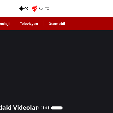
-°C
noloji
Televizyon
Otomobil
daki Videolar