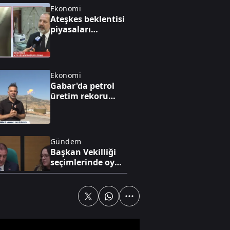
Ekonomi
Ateşkes beklentisi
piyasaları
hareketlendirdi
Ekonomi
Gabar'da petrol
üretim rekoru
kırıldı
Gündem
Başkan Vekilliği
seçimlerinde oy
iptali skandalı!
Spor
Dünya yıldızı
Salah Trabzon'da