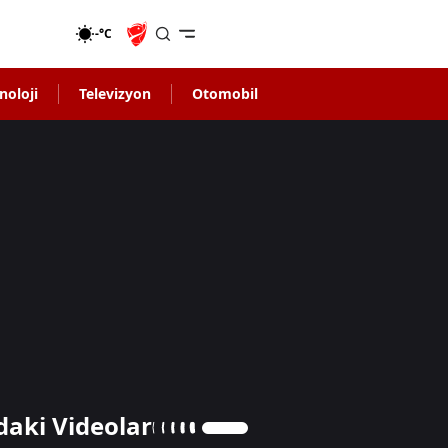
-°C
noloji
Televizyon
Otomobil
daki Videolar