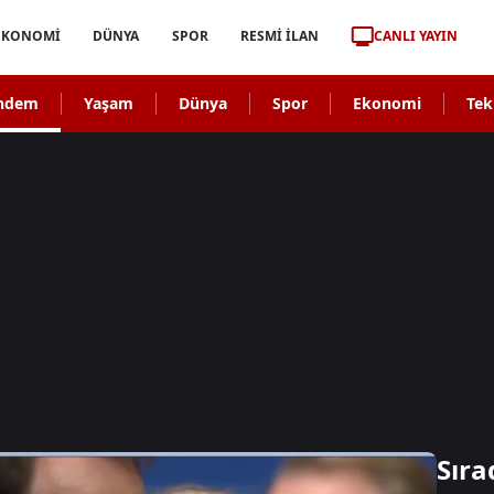
CANLI YAYIN
EKONOMİ
DÜNYA
SPOR
RESMİ İLAN
ndem
Yaşam
Dünya
Spor
Ekonomi
Tek
Sıra