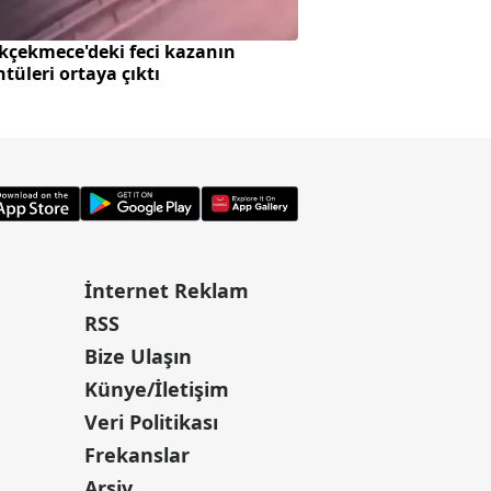
kçekmece'deki feci kazanın
MUHAMMED SALAH 
tüleri ortaya çıktı
İnternet Reklam
RSS
Bize Ulaşın
Künye/İletişim
Veri Politikası
Frekanslar
Arşiv