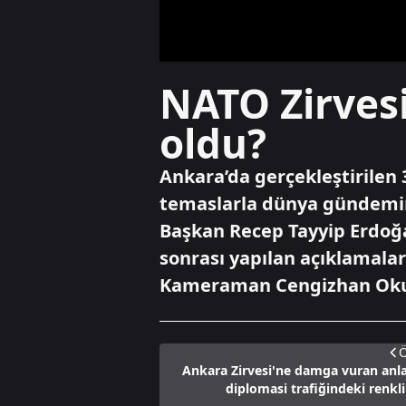
NATO Zirvesi
oldu?
Ankara’da gerçekleştirilen 3
temaslarla dünya gündemin
Başkan Recep Tayyip Erdoğa
sonrası yapılan açıklamala
Kameraman Cengizhan Oku
Ö
Ankara Zirvesi'ne damga vuran anlar
diplomasi trafiğindeki renkli