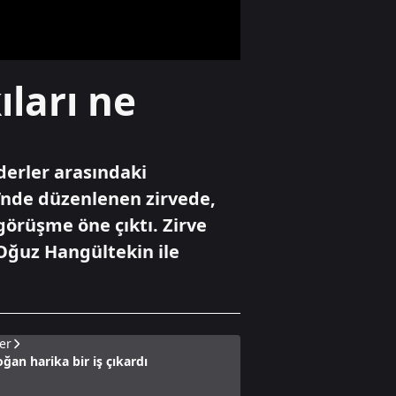
Dünya
ları ne
Hürmüz
Boğazı'nda 60
günlük geçici
anlaşma
iderler arasındaki
Gündem
nde düzenlenen zirvede,
Çelik: "Üçüncü göz
örüşme öne çıktı. Zirve
diye bir şey yok,
sadece milli göz
 Oğuz Hangültekin ile
vardır"
er
ğan harika bir iş çıkardı