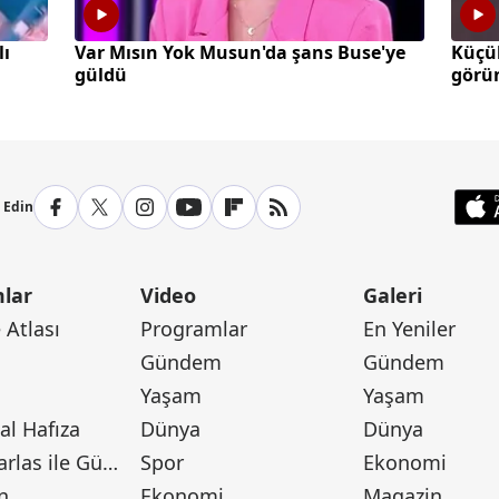
lı
Var Mısın Yok Musun'da şans Buse'ye
Küçü
güldü
görün
p Edin
lar
Video
Galeri
Atlası
Programlar
En Yeniler
Gündem
Gündem
Yaşam
Yaşam
l Hafıza
Dünya
Dünya
Canan Barlas ile Gündem
Spor
Ekonomi
n
Ekonomi
Magazin