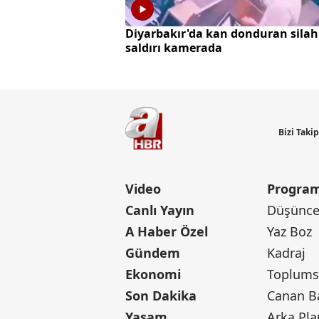
Diyarbakır'da kan donduran silah
saldırı kamerada
Bizi Taki
Video
Program
Canlı Yayın
Düşünce 
A Haber Özel
Yaz Boz
Gündem
Kadraj
Ekonomi
Toplumsa
Son Dakika
Yaşam
Arka Pla