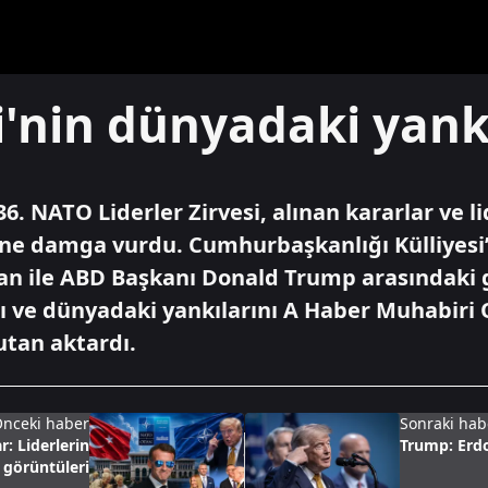
'nin dünyadaki yankı
6. NATO Liderler Zirvesi, alınan kararlar ve l
e damga vurdu. Cumhurbaşkanlığı Külliyesi’
n ile ABD Başkanı Donald Trump arasındaki g
rı ve dünyadaki yankılarını A Haber Muhabiri
tan aktardı.
nceki haber
Sonraki hab
: Liderlerin
Trump: Erdo
 görüntüleri