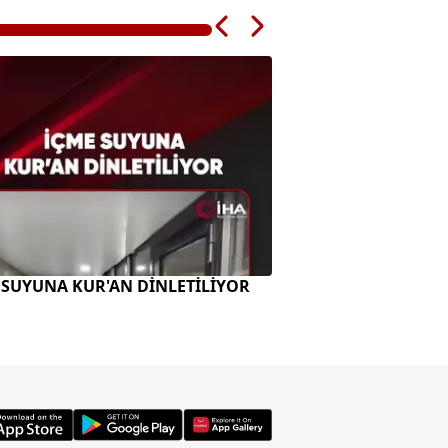
 SUYUNA KUR'AN DİNLETİLİYOR
ENERJİ BAKANI A 