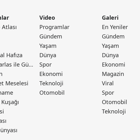
lar
Video
Galeri
Atlası
Programlar
En Yeniler
Gündem
Gündem
Yaşam
Yaşam
l Hafıza
Dünya
Dünya
Canan Barlas ile Gündem
Spor
Ekonomi
n
Ekonomi
Magazin
t Meselesi
Teknoloji
Viral
tname
Otomobil
Spor
 Kuşağı
Otomobil
si
Teknoloji
ası
ünyası
ı