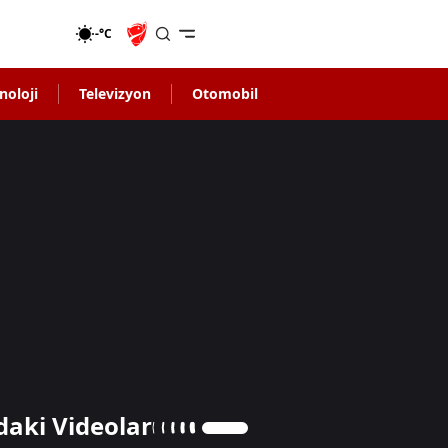
-°C
noloji
Televizyon
Otomobil
daki Videolar