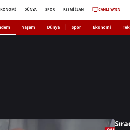
CANLI YAYIN
EKONOMİ
DÜNYA
SPOR
RESMİ İLAN
ndem
Yaşam
Dünya
Spor
Ekonomi
Tek
Sıra