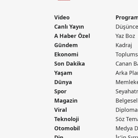
Video
Program
Canlı Yayın
Düşünce 
A Haber Özel
Yaz Boz
Gündem
Kadraj
Ekonomi
Toplumsa
Son Dakika
Yaşam
Arka Pla
Dünya
Memleke
Spor
Seyaha
Magazin
Belgesel
Viral
Diploma
Teknoloji
Söz Tem
Otomobil
Medya D
Din
İş'in Sırr