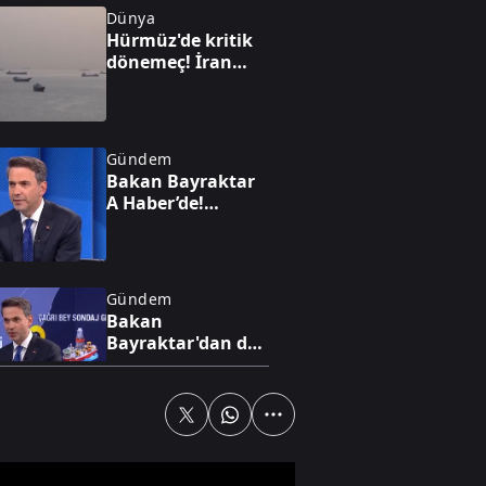
Dünya
Hürmüz'de kritik
dönemeç! İran
taviz mi verdi? A
Haber’de çarpıcı
analiz
Gündem
Bakan Bayraktar
A Haber’de!
Karadeniz'de yeni
enerji hamlesi:
Türkiye
Bulgaristan'da
Gündem
sahaya iniyor
Bakan
Bayraktar'dan dev
enerji vizyonu!
Nükleerde 2030
hedefi, altında 1,4
trilyon dolarlık
Dünya
hazine
İran'da gizli güç
savaşı mı?