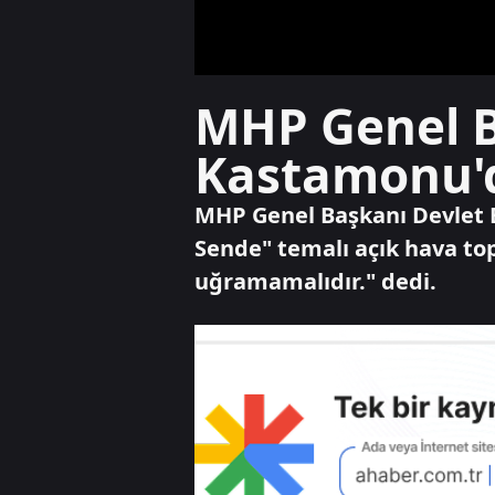
MHP Genel B
Kastamonu'd
MHP Genel Başkanı Devlet Ba
Sende" temalı açık hava top
uğramamalıdır." dedi.