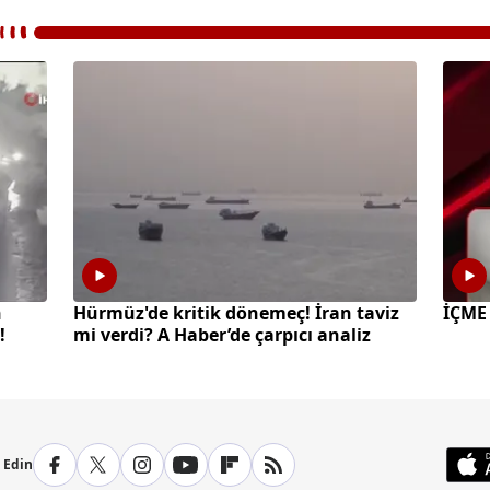
n
Hürmüz'de kritik dönemeç! İran taviz
İÇME
!
mi verdi? A Haber’de çarpıcı analiz
p Edin