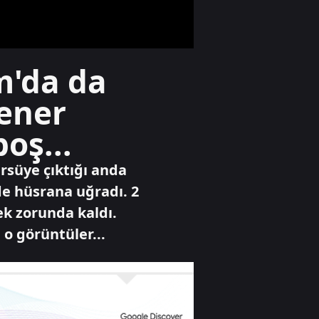
Uğur Mumcu
dosyaları için
görüşme
Gündem
m'da da
Bilecik'te arazide
çıkan yangın
şener
söndürüldü
oş...
Yaşam
rsüye çıktığı anda
Evdeki tehlike:
Kapsül deterjanlar
de hüsrana uğradı. 2
k zorunda kaldı.
 o görüntüler...