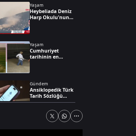
Yaşam
Heybeliada Deniz
Harp Okulu'nun
çatısında yangın
Yaşam
Cumhuriyet
tarihinin en
yüksek üretimi
bekleniyor
Gündem
Ansiklopedik Türk
Tarih Sözlüğü
yayında
Gündem
Akın Gürlek'ten
Behçet Oktay ve