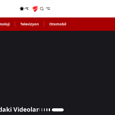
-°C
noloji
Televizyon
Otomobil
daki Videolar