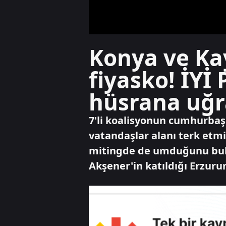
Konya ve Ka
fiyasko! İYİ 
hüsrana uğr
7'li koalisyonun cumhurbaş
vatandaşlar alanı terk etmi
mitingde de umduğunu bula
Akşener'in katıldığı Erzuru