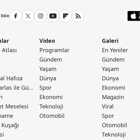
p Edin
lar
Video
Galeri
Atlası
Programlar
En Yeniler
Gündem
Gündem
Yaşam
Yaşam
l Hafıza
Dünya
Dünya
Canan Barlas ile Gündem
Spor
Ekonomi
n
Ekonomi
Magazin
t Meselesi
Teknoloji
Viral
tname
Otomobil
Spor
 Kuşağı
Otomobil
si
Teknoloji