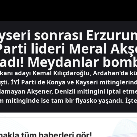
yseri sonrası Erzuru
Parti lideri Meral Ak
adı! Meydanlar bomb
kanı adayı Kemal Kılıçdaroğlu, Ardahan'da kü
şti. İYİ Parti de Konya ve Kayseri mitinglerin
mayan Akşener, Denizli mitingini iptal etme
m mitinginde ise tam bir fiyasko yaşandı. İşte