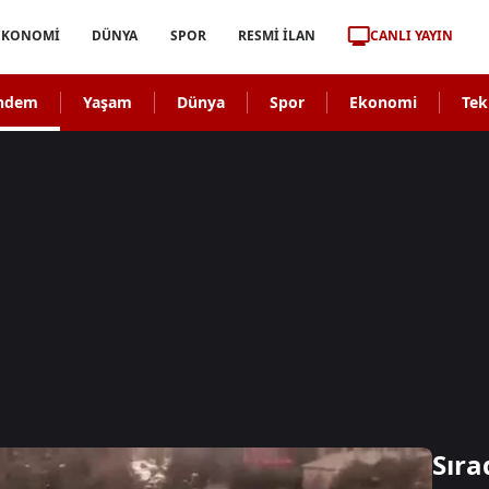
CANLI YAYIN
EKONOMİ
DÜNYA
SPOR
RESMİ İLAN
ndem
Yaşam
Dünya
Spor
Ekonomi
Tek
Sıra