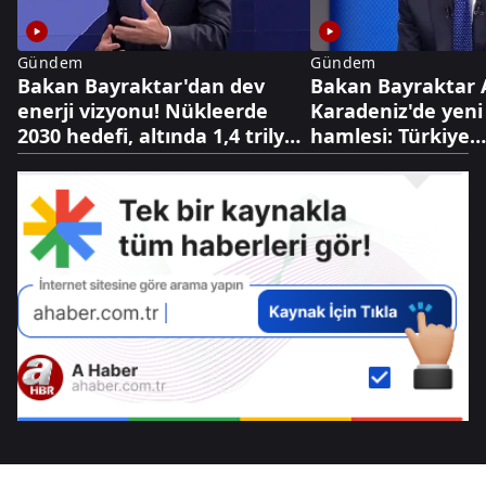
Gündem
Gündem
Bakan Bayraktar'dan dev
Bakan Bayraktar 
enerji vizyonu! Nükleerde
Karadeniz'de yeni
2030 hedefi, altında 1,4 trilyon
hamlesi: Türkiye
dolarlık hazine
Bulgaristan'da sa