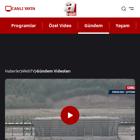
CANLI YAYIN
Programlar
Özel Video
Gündem
Yaşam
Haberler
WebTV
Gündem Videoları