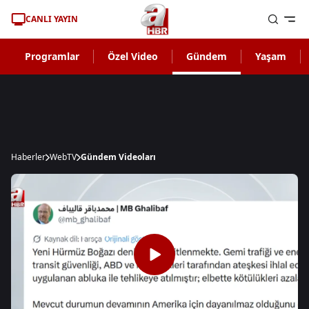
CANLI YAYIN
Programlar
Özel Video
Gündem
Yaşam
Haberler
WebTV
Gündem Videoları