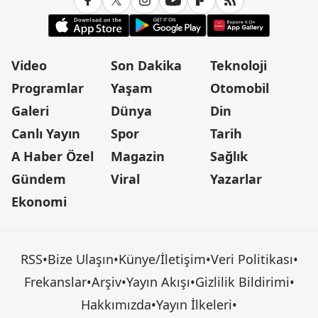
Video
Son Dakika
Teknoloji
Programlar
Yaşam
Otomobil
Galeri
Dünya
Din
Canlı Yayın
Spor
Tarih
A Haber Özel
Magazin
Sağlık
Gündem
Viral
Yazarlar
Ekonomi
RSS
•
Bize Ulaşın
•
Künye/İletişim
•
Veri Politikası
•
Frekanslar
•
Arşiv
•
Yayın Akışı
•
Gizlilik Bildirimi
•
Hakkımızda
•
Yayın İlkeleri
•