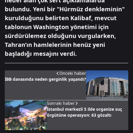
hedef alan çok sert açıklamalarda
bulundu. Yeni bir "Hürmüz denkleminin"
kurulduğunu belirten Kalibaf, mevcut
tablonun Washington yönetimi için
sürdürülemez olduğunu vurgularken,
Tahran’ın hamlelerinin henüz yeni
başladığı mesajını verdi.
Önceki haber
İBB davasında neden gerginlik yaşandı?
Sonraki haber
İstanbul merkezli 5 ilde organize suç
örgütüne operasyon: 63 gözaltı