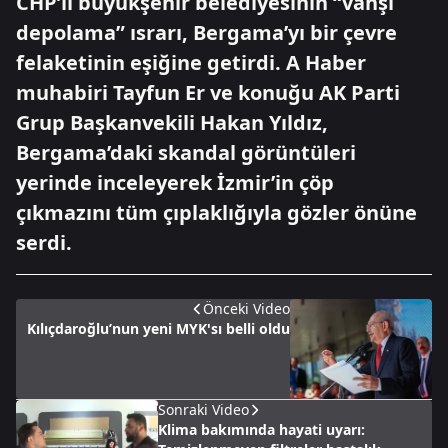
CHP’li büyükşehir belediyesinin “vahşi
depolama” ısrarı, Bergama’yı bir çevre
felaketinin eşiğine getirdi. A Haber
muhabiri Tayfun Er ve konuğu AK Parti
Grup Başkanvekili Hakan Yıldız,
Bergama’daki skandal görüntüleri
yerinde inceleyerek İzmir’in çöp
çıkmazını tüm çıplaklığıyla gözler önüne
serdi.
Önceki Video
Kılıçdaroğlu’nun yeni MYK'sı belli oldu
Sonraki Video
Klima bakımında hayati uyarı: