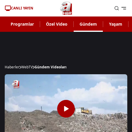
CANLI YAYIN
Programlar
Özel Video
Gündem
Yaşam
Haberler
WebTV
Gündem Videoları