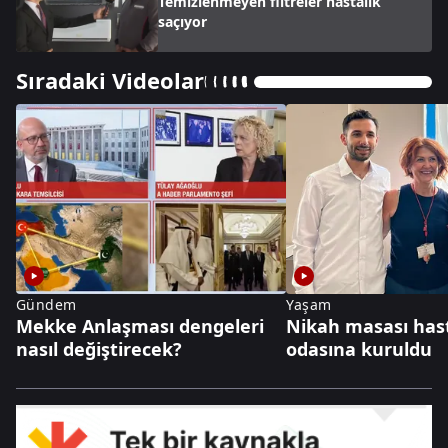
Temizlenmeyen filtreler hastalık
saçıyor
Sıradaki Videolar
Gündem
Yaşam
Mekke Anlaşması dengeleri
Nikah masası has
nasıl değiştirecek?
odasına kuruldu