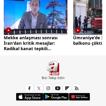
Mekke anlaşması sonrası
Ümraniye’de 3 k
İran'dan kritik mesajlar:
balkonu çöktü
Radikal kanat tepkili
diplomasi cephesi temkinli
Bizi Takip Edin