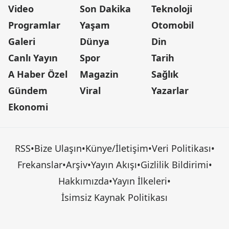
Video
Son Dakika
Teknoloji
Programlar
Yaşam
Otomobil
Galeri
Dünya
Din
Canlı Yayın
Spor
Tarih
A Haber Özel
Magazin
Sağlık
Gündem
Viral
Yazarlar
Ekonomi
RSS
•
Bize Ulaşın
•
Künye/İletişim
•
Veri Politikası
•
Frekanslar
•
Arşiv
•
Yayın Akışı
•
Gizlilik Bildirimi
•
Hakkımızda
•
Yayın İlkeleri
•
İsimsiz Kaynak Politikası