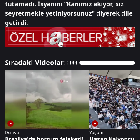
tutamadı. İsyanını "Kanımız akıyor, siz
seyretmekle yetiniyorsunuz" diyerek dile
getirdi.
Sıradaki Videolar
Dünya
Yaşam
Brezilya'da hortum felaketi!
Hasan Kalyoncu