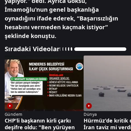
yapıyor." dedi. Ayrıca Göksu,
İmamoğlu'nun genel başkanlığa
oynadığını ifade ederek, “Başarısızlığın
hesabını vermeden kaçmak istiyor”
şeklinde konuştu.
Sıradaki Videolar
Gündem
Dünya
CHP'li başkanın kirli çarkı
Hürmüz'de kritik
deşifre oldu: "Ben yürüyen
İran taviz mi verd