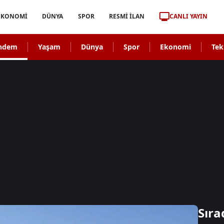
CANLI YAYIN
EKONOMİ
DÜNYA
SPOR
RESMİ İLAN
ndem
Yaşam
Dünya
Spor
Ekonomi
Tek
Sıra