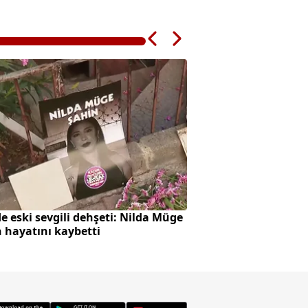
'de eski sevgili dehşeti: Nilda Müge
İstanbul trafik du
 hayatını kaybetti
yoğunluk yaşanıy