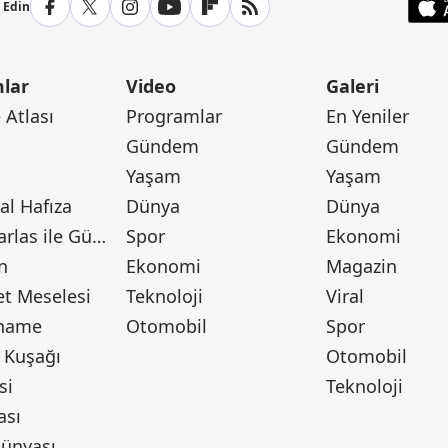
p Edin
lar
Video
Galeri
Atlası
Programlar
En Yeniler
Gündem
Gündem
Yaşam
Yaşam
l Hafıza
Dünya
Dünya
Canan Barlas ile Gündem
Spor
Ekonomi
n
Ekonomi
Magazin
t Meselesi
Teknoloji
Viral
tname
Otomobil
Spor
 Kuşağı
Otomobil
si
Teknoloji
ası
ünyası