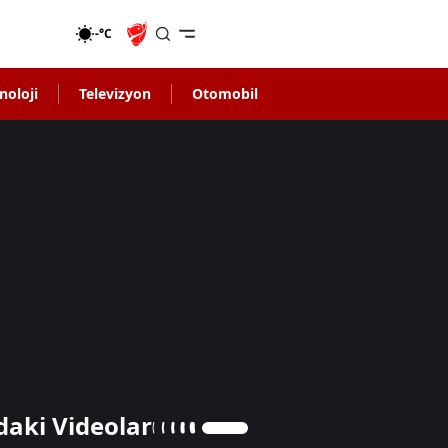
-°C
noloji
Televizyon
Otomobil
daki Videolar