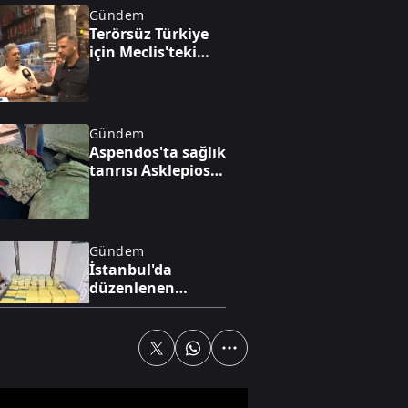
Gündem
Terörsüz Türkiye
için Meclis'teki
kanun teklifine
bölgeden destek
mesajı geldi
Gündem
Aspendos'ta sağlık
tanrısı Asklepios
ve oğlunun 2,20
metrelik heykeli
bulundu
Gündem
İstanbul'da
düzenlenen
operasyonda 62,9
kilogram
uyuşturucu ele
geçirildi
Gündem
Suriye Dışişleri
Bakanı Şeybani