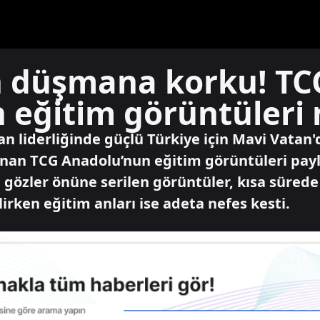
 düşmana korku! TC
eğitim görüntüleri 
n liderliğinde güçlü Türkiye için Mavi Vata
nan TCG Anadolu’nun eğitim görüntüleri payla
n gözler önüne serilen görüntüler, kısa süred
irken eğitim anları ise adeta nefes kesti.