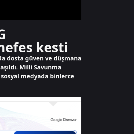
Türkiye'ye geliyor
Gündem
G
Bahçelievler'deki 4
katlı bina neden
nefes kesti
çöktü?
n'da dosta güven ve düşmana
Gündem
şıldı. Milli Savunma
İzmit
e sosyal medyada binlerce
Belediyesinde
rüşvet alışverişi
kamerada