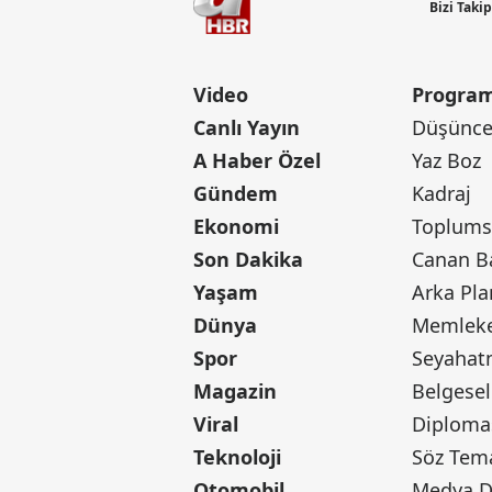
Bizi Taki
Video
Program
Canlı Yayın
Düşünce 
A Haber Özel
Yaz Boz
Gündem
Kadraj
Ekonomi
Toplumsa
Son Dakika
Yaşam
Arka Pla
Dünya
Memleke
Spor
Seyaha
Magazin
Belgesel
Viral
Diploma
Teknoloji
Söz Tem
Otomobil
Medya D