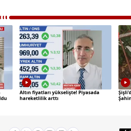
h
Altın fiyatları yükselişte! Piyasada
Şişli
oldu
hareketlilik arttı
Şahin