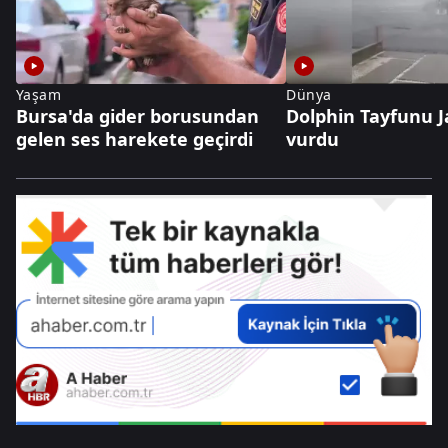
Yaşam
Dünya
Bursa'da gider borusundan
Dolphin Tayfunu J
gelen ses harekete geçirdi
vurdu