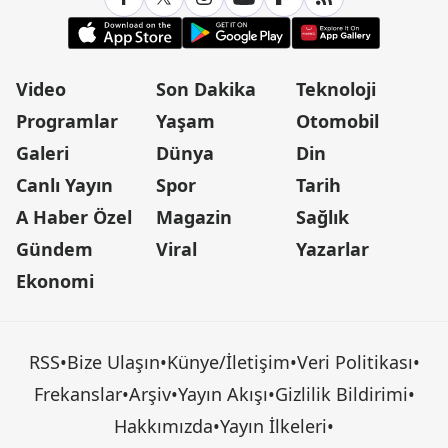
Video
Son Dakika
Teknoloji
Programlar
Yaşam
Otomobil
Galeri
Dünya
Din
Canlı Yayın
Spor
Tarih
A Haber Özel
Magazin
Sağlık
Gündem
Viral
Yazarlar
Ekonomi
RSS
•
Bize Ulaşın
•
Künye/İletişim
•
Veri Politikası
•
Frekanslar
•
Arşiv
•
Yayın Akışı
•
Gizlilik Bildirimi
•
Hakkımızda
•
Yayın İlkeleri
•