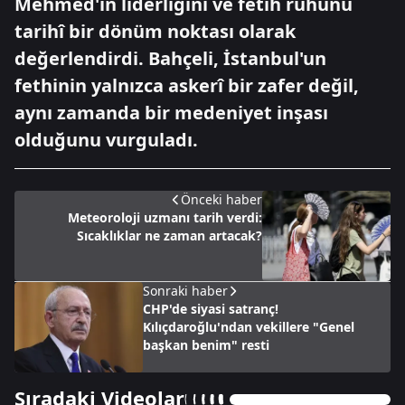
Mehmed'in liderliğini ve fetih ruhunu
tarihî bir dönüm noktası olarak
değerlendirdi. Bahçeli, İstanbul'un
fethinin yalnızca askerî bir zafer değil,
aynı zamanda bir medeniyet inşası
olduğunu vurguladı.
Önceki haber
Meteoroloji uzmanı tarih verdi:
Sıcaklıklar ne zaman artacak?
Sonraki haber
CHP'de siyasi satranç!
Kılıçdaroğlu'ndan vekillere "Genel
başkan benim" resti
Sıradaki Videolar