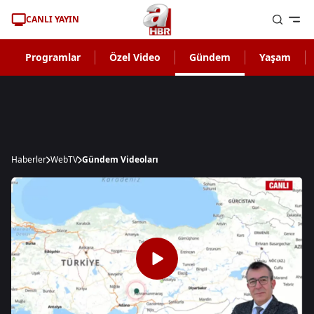
CANLI YAYIN
Programlar
Özel Video
Gündem
Yaşam
Haberler
WebTV
Gündem Videoları