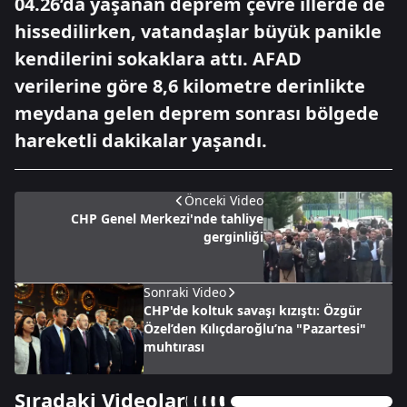
04.26’da yaşanan deprem çevre illerde de
hissedilirken, vatandaşlar büyük panikle
kendilerini sokaklara attı. AFAD
verilerine göre 8,6 kilometre derinlikte
meydana gelen deprem sonrası bölgede
hareketli dakikalar yaşandı.
Önceki Video
CHP Genel Merkezi'nde tahliye
gerginliği
Sonraki Video
CHP'de koltuk savaşı kızıştı: Özgür
Özel’den Kılıçdaroğlu’na "Pazartesi"
muhtırası
Sıradaki Videolar