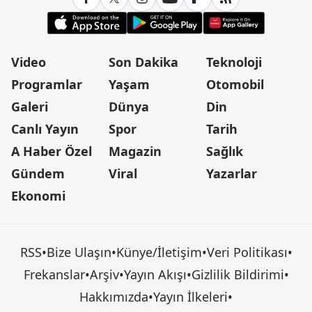
Video
Son Dakika
Teknoloji
Programlar
Yaşam
Otomobil
Galeri
Dünya
Din
Canlı Yayın
Spor
Tarih
A Haber Özel
Magazin
Sağlık
Gündem
Viral
Yazarlar
Ekonomi
RSS
•
Bize Ulaşın
•
Künye/İletişim
•
Veri Politikası
•
Frekanslar
•
Arşiv
•
Yayın Akışı
•
Gizlilik Bildirimi
•
Hakkımızda
•
Yayın İlkeleri
•