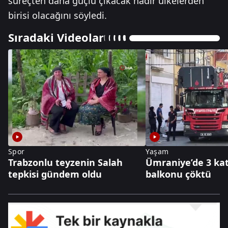
süreçten daha güçlü çıkacak nadir ülkelerden
birisi olacağını söyledi.
Sıradaki Videolar
Spor
Yaşam
Trabzonlu teyzenin Salah
Ümraniye’de 3 kat
tepkisi gündem oldu
balkonu çöktü