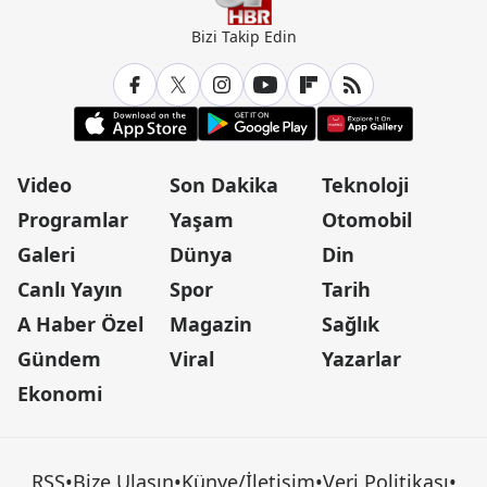
Bizi Takip Edin
Video
Son Dakika
Teknoloji
Programlar
Yaşam
Otomobil
Galeri
Dünya
Din
Canlı Yayın
Spor
Tarih
A Haber Özel
Magazin
Sağlık
Gündem
Viral
Yazarlar
Ekonomi
RSS
•
Bize Ulaşın
•
Künye/İletişim
•
Veri Politikası
•