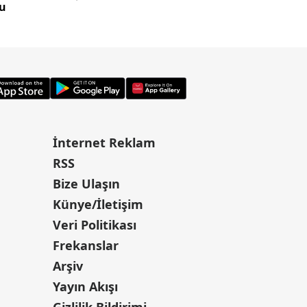
tu
oğlunun 2,20 metre
İnternet Reklam
RSS
Bize Ulaşın
Künye/İletişim
Veri Politikası
Frekanslar
Arşiv
Yayın Akışı
Gizlilik Bildirimi