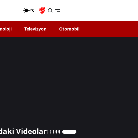
-°C
noloji
Televizyon
Otomobil
daki Videolar