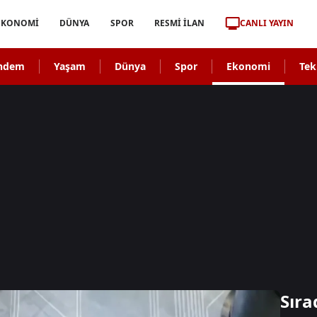
CANLI YAYIN
EKONOMİ
DÜNYA
SPOR
RESMİ İLAN
ndem
Yaşam
Dünya
Spor
Ekonomi
Tek
Sıra