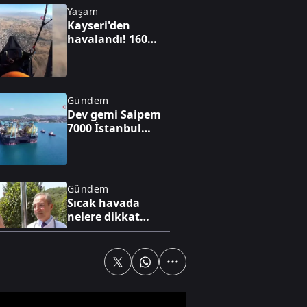
Yaşam
Kayseri'den
havalandı! 160
kilometre uçup
Kahramanmaraş'a
indi
Gündem
Dev gemi Saipem
7000 İstanbul
Boğazı'ndan geçti
Gündem
Sıcak havada
nelere dikkat
edilmeli?
Yaşam
Bahçelievler'de 4
katlı binanın