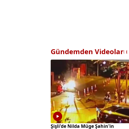
Gündemden Videolar
Şişli'de Nilda Müge Şahin'in