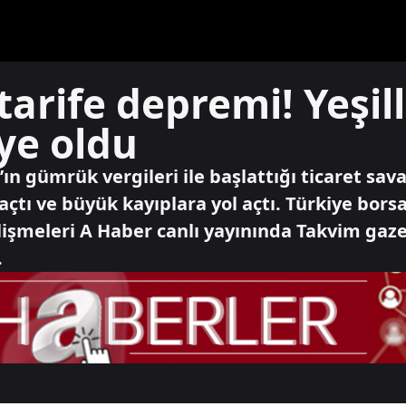
tarife depremi! Yeşill
ye oldu
 gümrük vergileri ile başlattığı ticaret sav
tı ve büyük kayıplara yol açtı. Türkiye borsas
lişmeleri A Haber canlı yayınında Takvim gaz
.