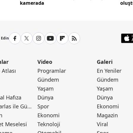
kamerada
oluş
p Edin
lar
Video
Galeri
Atlası
Programlar
En Yeniler
Gündem
Gündem
Yaşam
Yaşam
l Hafıza
Dünya
Dünya
Canan Barlas ile Gündem
Spor
Ekonomi
n
Ekonomi
Magazin
t Meselesi
Teknoloji
Viral
tname
Otomobil
Spor