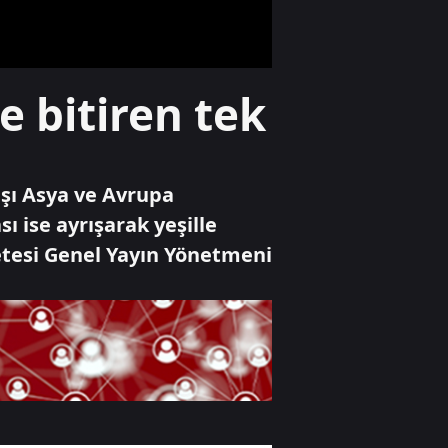
çökme anı
kamerada
Dünya
e bitiren tek
Trump'tan
sahnede hızlı
müdahale! Küçük
çocuğu düşmeden
yakaladı
aşı Asya ve Avrupa
Yaşam
ı ise ayrışarak yeşille
Öldürdüğü
etesi Genel Yayın Yönetmeni
komşusunun evini
ve aracını ateşe
verdi