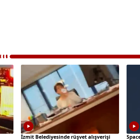
İzmit Belediyesinde rüşvet alışverişi
Space