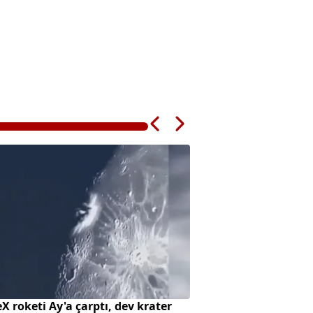
X roketi Ay'a çarptı, dev krater
Aspendos'ta sağlık 