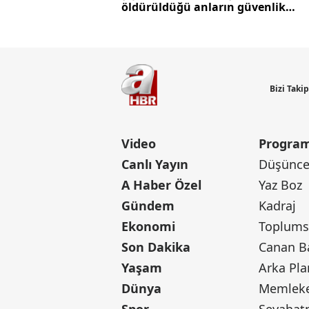
öldürüldüğü anların güvenlik
kamerası görüntüleri ortaya çıktı
Bizi Taki
Video
Program
Canlı Yayın
Düşünce 
A Haber Özel
Yaz Boz
Gündem
Kadraj
Ekonomi
Toplumsa
Son Dakika
Yaşam
Arka Pla
Dünya
Memleke
Spor
Seyaha