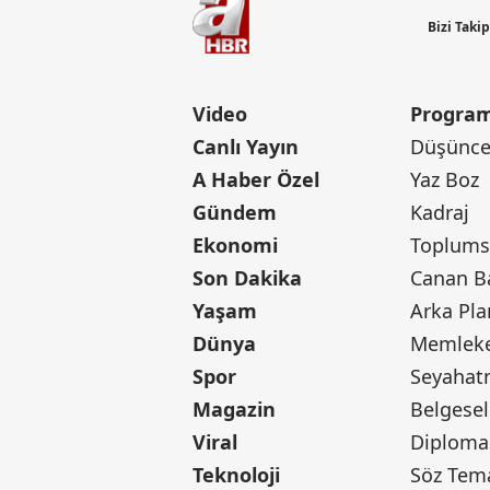
Bizi Taki
Video
Program
Canlı Yayın
Düşünce 
A Haber Özel
Yaz Boz
Gündem
Kadraj
Ekonomi
Toplumsa
Son Dakika
Yaşam
Arka Pla
Dünya
Memleke
Spor
Seyaha
Magazin
Belgesel
Viral
Diploma
Teknoloji
Söz Tem