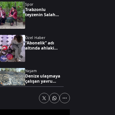
Spor
Trabzonlu
teyzenin Salah
tepkisi gündem
oldu
Özel Haber
“Abonelik” adı
altında ahlaki
çöküş
Yaşam
Denize ulaşmaya
çalışan yavru
caretta ateşte can
verdi
Özel Haber
Aynı mecra farklı
kurallar!