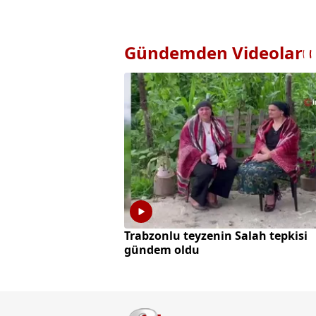
Gündemden Videolar
Trabzonlu teyzenin Salah tepkisi
gündem oldu