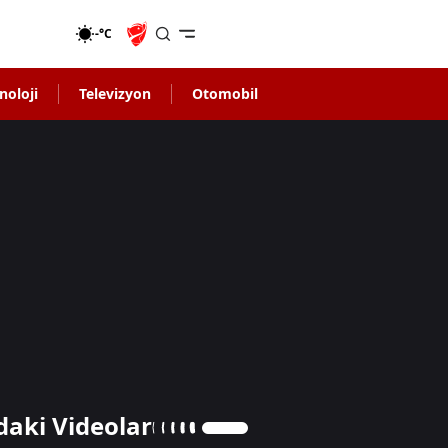
-°C
noloji
Televizyon
Otomobil
daki Videolar