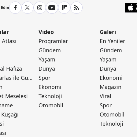
p Edin
lar
Video
Galeri
Atlası
Programlar
En Yeniler
Gündem
Gündem
Yaşam
Yaşam
l Hafıza
Dünya
Dünya
Canan Barlas ile Gündem
Spor
Ekonomi
n
Ekonomi
Magazin
t Meselesi
Teknoloji
Viral
tname
Otomobil
Spor
 Kuşağı
Otomobil
si
Teknoloji
ası