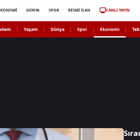
CANLI YAYIN
EKONOMİ
DÜNYA
SPOR
RESMİ İLAN
ndem
Yaşam
Dünya
Spor
Ekonomi
Tek
Sıra