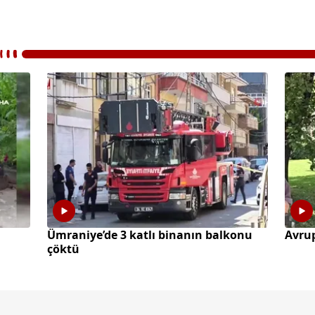
Ümraniye’de 3 katlı binanın balkonu
Avrup
çöktü