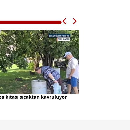
a kıtası sıcaktan kavruluyor
Husiler Marib'i hede
hayatını kaybetti