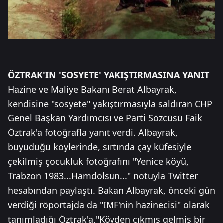
ÖZTRAK'IN 'SOSYETE' YAKIŞTIRMASINA YANIT
Hazine ve Maliye Bakanı Berat Albayrak,
kendisine "sosyete" yakıştırmasıyla saldıran CHP
Genel Başkan Yardımcısı ve Parti Sözcüsü Faik
Öztrak'a fotoğrafla yanıt verdi. Albayrak,
büyüdüğü köylerinde, sırtında çay küfesiyle
çekilmiş çocukluk fotoğrafını "Yenice köyü,
Trabzon 1983...Hamdolsun..." notuyla Twitter
hesabından paylaştı. Bakan Albayrak, önceki gün
verdiği röportajda da "IMF'nin hazinecisi" olarak
tanımladığı Öztrak'a,"Köyden çıkmış gelmiş bir