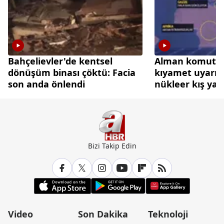
Bahçelievler'de kentsel
Alman komutan
dönüşüm binası çöktü: Facia
kıyamet uyarısı:
son anda önlendi
nükleer kış yaşa
Bizi Takip Edin
Video
Son Dakika
Teknoloji