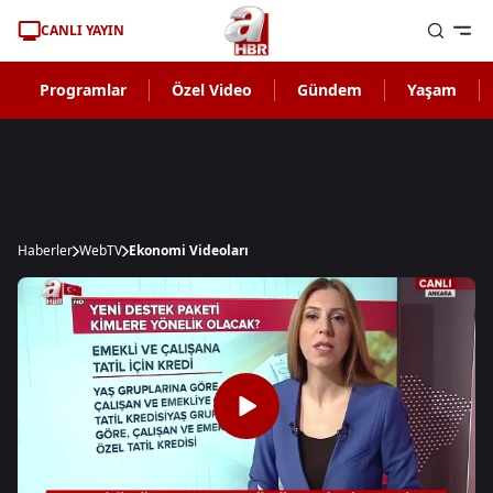
CANLI YAYIN
Programlar
Özel Video
Gündem
Yaşam
Haberler
WebTV
Ekonomi Videoları