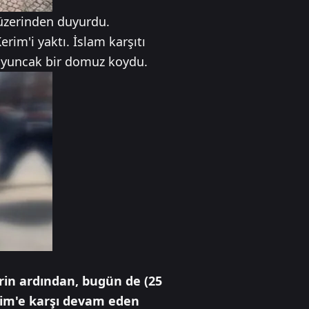
 üzerinden duyurdu.
rim'i yaktı. İslam karşıtı
 oyuncak bir domuz koydu.
rin ardından, bugün de (25
rim'e karşı devam eden