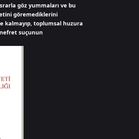
 ısrarla göz yummaları ve bu
tini göremediklerini
le kalmayıp, toplumsal huzura
 nefret suçunun