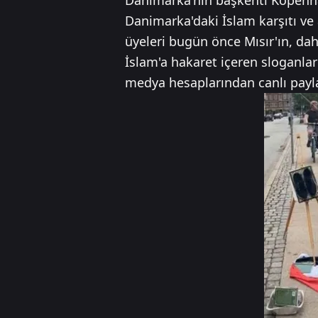
Danimarka'nın başkenti Kopenhag'
Danimarka'daki İslam karşıtı ve a
üyeleri bugün önce Mısır'ın, da
İslam'a hakaret içeren sloganlar
medya hesaplarından canlı payla