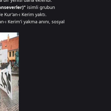
a bir yenisi daha eklendi.
anseverler)"
isimli grubun
 Kur'an-ı Kerim yaktı.
an-ı Kerim'i yakma anını, sosyal