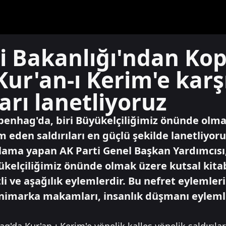
ri Bakanlığı'ndan K
Kur'an-ı Kerim'e kar
arı lanetliyoruz
openhag'da, biri Büyükelçiliğimiz önünde olma
m eden saldırıları en güçlü şekilde lanetliyor
lama yapan AK Parti Genel Başkan Yardımcısı
ükelçiliğimiz önünde olmak üzere kutsal kitab
li ve aşağılık eylemlerdir. Bu nefret eyleml
nimarka makamları, insanlık düşmanı eyleml