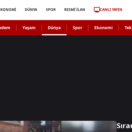
CANLI YAYIN
EKONOMİ
DÜNYA
SPOR
RESMİ İLAN
ndem
Yaşam
Dünya
Spor
Ekonomi
Tek
Sıra