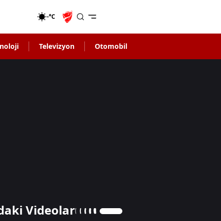
-°C
noloji
Televizyon
Otomobil
daki Videolar