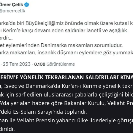
KERİM'E YÖNELİK TEKRARLANAN SALDIRILARI KIN
 İsveç ve Danimarka'da Kur'an-ı Kerim'e yönelik tekra
çin sarf edilen uluslararası çabalarla çeliştiğini bild
PA'da yer alan habere göre Bakanlar Kurulu, Veliah
deki Es-Selam Sarayı'nda toplandı.
 ile Veliaht Prensin yabancı ülke liderleriyle görüşme
irildi.