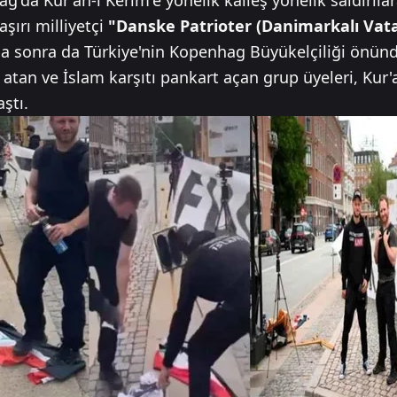
da Kur'an-ı Kerim'e yönelik kalleş yönelik saldırılar
şırı milliyetçi
"Danske Patrioter (Danimarkalı Vat
ha sonra da Türkiye'nin Kopenhag Büyükelçiliği önünde
 atan ve İslam karşıtı pankart açan grup üyeleri, Kur'
ştı.