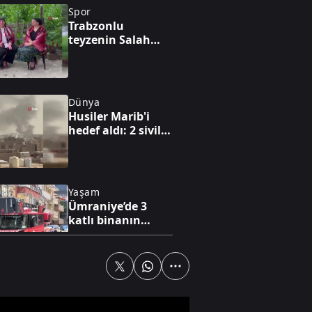
Spor
Trabzonlu
teyzenin Salah
tepkisi gündem
oldu
Dünya
Husiler Marib'i
hedef aldı: 2 sivil
hayatını kaybetti
Yaşam
Ümraniye’de 3
katlı binanın
balkonu çöktü
Özel Haber
“Abonelik” adı
altında ahlaki