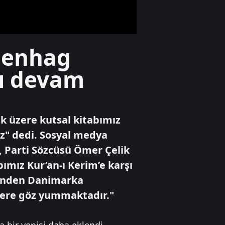
çöküş
Özel Haber
openhag
Avrupa kıtası
sıcaktan
şı devam
kavruluyor
Yaşam
k üzere kutsal kitabımız
Denize ulaşmaya
çalışan yavru
uz" dedi. Sosyal medya
caretta ateşte can
, Parti Sözcüsü Ömer Çelik
verdi
ımız Kur’an-ı Kerim’e karşı
erinden Danimarka
ere göz yummaktadır."