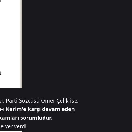
, Parti Sözcüsü Ömer Çelik ise,
n-ı Kerim'e karşı devam eden
akamları sorumludur.
ne yer verdi.