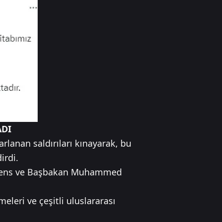
ADI
rlanan saldırıları kınayarak, bu
irdi.
t Prens ve Başbakan Muhammed
leri ve çeşitli uluslararası