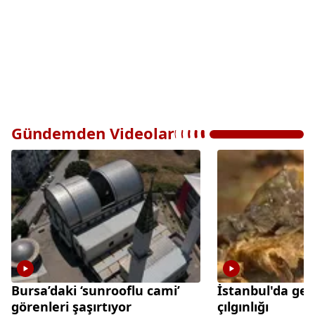
Gündemden Videolar
Bursa’daki ‘sunrooflu cami’
İstanbul'da gec
görenleri şaşırtıyor
çılgınlığı