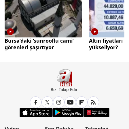
Bursa’daki ‘sunrooflu cami’
Altın fiyatları 
görenleri şaşırtıyor
yükseliyor?
Bizi Takip Edin
Video
Son Dakika
Teknoloji