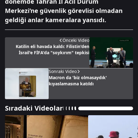
dönemde Tahran İl Acil Durum
Merkezi’ne güvenlik görevlisi olmadan
geldiği anlar kameralara yansıdı.
Önceki Video
Katilin eli havada kaldı: Filistin'den
İsrail'e FİFA'da "soykırım" tepkisi
Sonraki Video
Macron da 'biz olmasaydık'
kıyaslamasına katıldı
Sıradaki Videolar