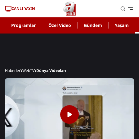
CANLI YAYIN
Programlar
Özel Video
Gündem
Yaşam
Haberler
WebTV
Dünya Videoları