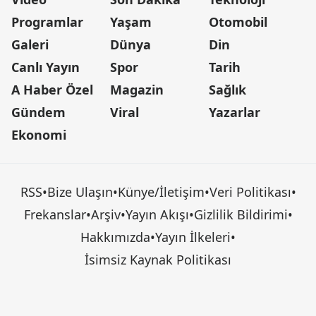
Programlar
Yaşam
Otomobil
Galeri
Dünya
Din
Canlı Yayın
Spor
Tarih
A Haber Özel
Magazin
Sağlık
Gündem
Viral
Yazarlar
Ekonomi
RSS
•
Bize Ulaşın
•
Künye/İletişim
•
Veri Politikası
•
Frekanslar
•
Arşiv
•
Yayın Akışı
•
Gizlilik Bildirimi
•
Hakkımızda
•
Yayın İlkeleri
•
İsimsiz Kaynak Politikası