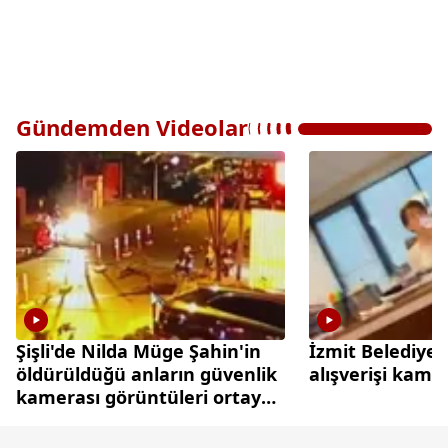
Gündemden Videolar
Şişli'de Nilda Müge Şahin'in
İzmit Belediyes
öldürüldüğü anların güvenlik
alışverişi kame
kamerası görüntüleri ortaya
çıktı