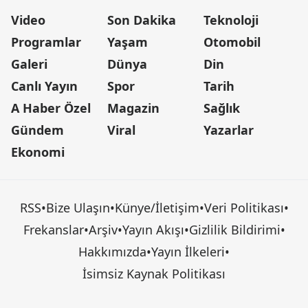
Video
Son Dakika
Teknoloji
Programlar
Yaşam
Otomobil
Galeri
Dünya
Din
Canlı Yayın
Spor
Tarih
A Haber Özel
Magazin
Sağlık
Gündem
Viral
Yazarlar
Ekonomi
RSS
•
Bize Ulaşın
•
Künye/İletişim
•
Veri Politikası
•
Frekanslar
•
Arşiv
•
Yayın Akışı
•
Gizlilik Bildirimi
•
Hakkımızda
•
Yayın İlkeleri
•
İsimsiz Kaynak Politikası