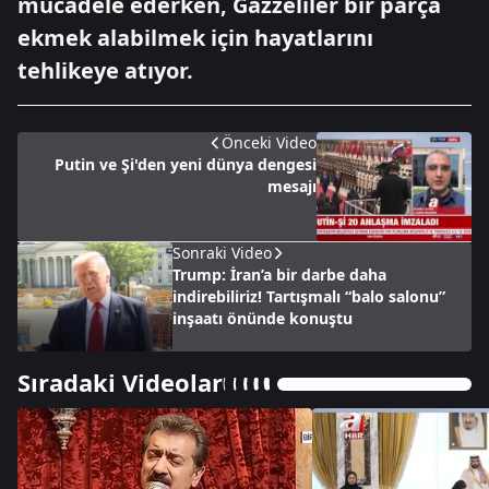
mücadele ederken, Gazzeliler bir parça
ekmek alabilmek için hayatlarını
tehlikeye atıyor.
Önceki Video
Putin ve Şi'den yeni dünya dengesi
mesajı
Sonraki Video
Trump: İran’a bir darbe daha
indirebiliriz! Tartışmalı “balo salonu”
inşaatı önünde konuştu
Sıradaki Videolar