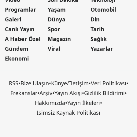
Programlar
Yaşam
Otomobil
Galeri
Dünya
Din
Canlı Yayın
Spor
Tarih
A Haber Özel
Magazin
Sağlık
Gündem
Viral
Yazarlar
Ekonomi
RSS
•
Bize Ulaşın
•
Künye/İletişim
•
Veri Politikası
•
Frekanslar
•
Arşiv
•
Yayın Akışı
•
Gizlilik Bildirimi
•
Hakkımızda
•
Yayın İlkeleri
•
İsimsiz Kaynak Politikası