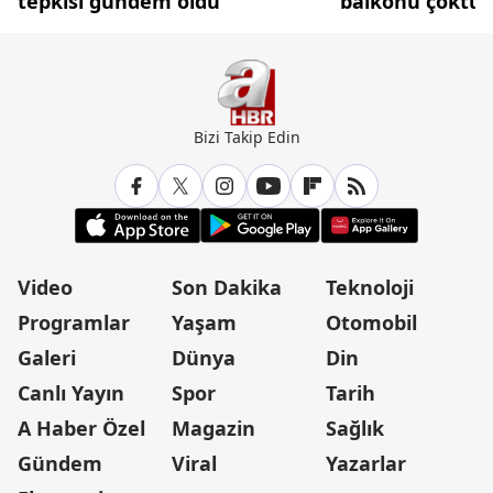
tepkisi gündem oldu
balkonu çöktü
Bizi Takip Edin
Video
Son Dakika
Teknoloji
Programlar
Yaşam
Otomobil
Galeri
Dünya
Din
Canlı Yayın
Spor
Tarih
A Haber Özel
Magazin
Sağlık
Gündem
Viral
Yazarlar