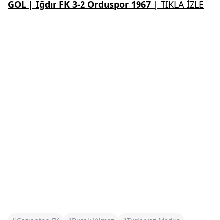
GOL | Iğdır FK 3-2 Orduspor 1967
| TIKLA İZLE