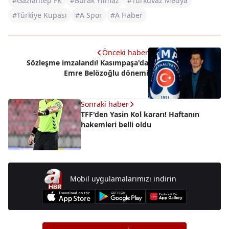
#Gaziantep FK
#Burak Yılmaz
#Turkuvaz Medya
#Türkiye Kupası
#A Spor
#A Haber
Önceki haber
Sözleşme imzalandı! Kasımpaşa'da
Emre Belözoğlu dönemi
Sonraki haber
TFF'den Yasin Kol kararı! Haftanın
hakemleri belli oldu
Mobil uygulamalarımızı indirin