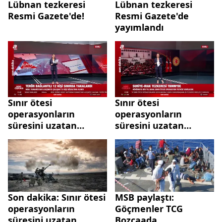
Lübnan tezkeresi
Lübnan tezkeresi
Resmi Gazete'de!
Resmi Gazete'de
yayımlandı
Sınır ötesi
Sınır ötesi
operasyonların
operasyonların
süresini uzatan
süresini uzatan
tezkereler TBMM'ye
tezkereler TBMM'ye
sunuldu
sunuldu
Son dakika: Sınır ötesi
MSB paylaştı:
operasyonların
Göçmenler TCG
süresini uzatan
Bozcaada