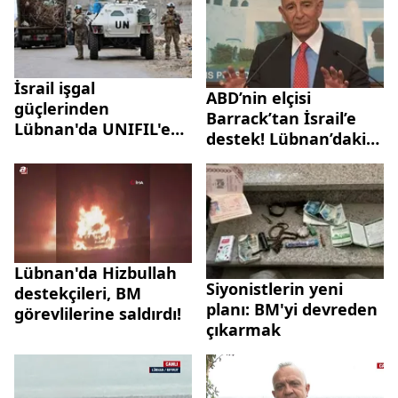
İsrail işgal
ABD’nin elçisi
güçlerinden
Barrack’tan İsrail’e
Lübnan'da UNIFIL'e
destek! Lübnan’daki
saldırı
varlığı meşru mu?
Lübnan'da Hizbullah
Siyonistlerin yeni
destekçileri, BM
planı: BM'yi devreden
görevlilerine saldırdı!
çıkarmak