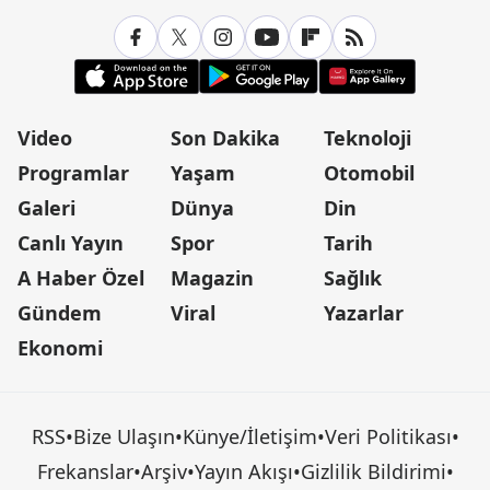
Video
Son Dakika
Teknoloji
Programlar
Yaşam
Otomobil
Galeri
Dünya
Din
Canlı Yayın
Spor
Tarih
A Haber Özel
Magazin
Sağlık
Gündem
Viral
Yazarlar
Ekonomi
RSS
•
Bize Ulaşın
•
Künye/İletişim
•
Veri Politikası
•
Frekanslar
•
Arşiv
•
Yayın Akışı
•
Gizlilik Bildirimi
•