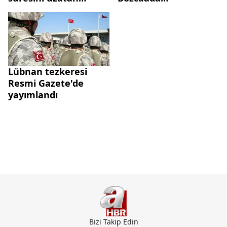
tezkereler TBMM'ye
personelinin dikkati
sunuldu
sayesinde kurtarıldı
Lübnan tezkeresi
Resmi Gazete'de
yayımlandı
Bizi Takip Edin