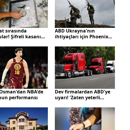
ABD Ukrayna'nın
at sırasında
ihtiyaçları için Phoenix
lar! Şifreli kasanın
Ghost Taktik İnsansız
en çıkanlar şoke etti
Hava Sistemi'ni üretmiş!
Gündeme bomba gibi
düşen iddia
 Osman'dan NBA'de
Dev firmalardan ABD'ye
nun performansı
uyarı! 'Zaten yeterli
sürücümüz yok'