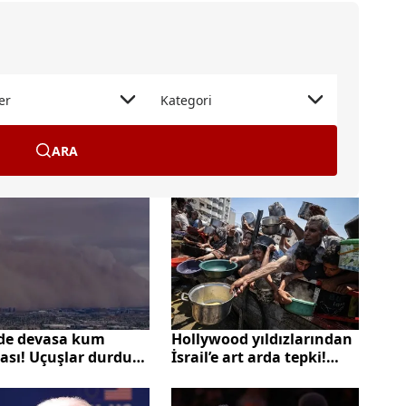
er
Kategori
ARA
Hollywood yıldızlarından
de devasa kum
İsrail’e art arda tepki!
nası! Uçuşlar durdu
"Netanyahu kazandı bizi
ar kapandı
kendine benzetti"