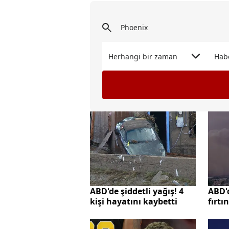
Herhangi bir zaman
Hab
ABD'de şiddetli yağış! 4
ABD'
kişi hayatını kaybetti
fırtı
yoll