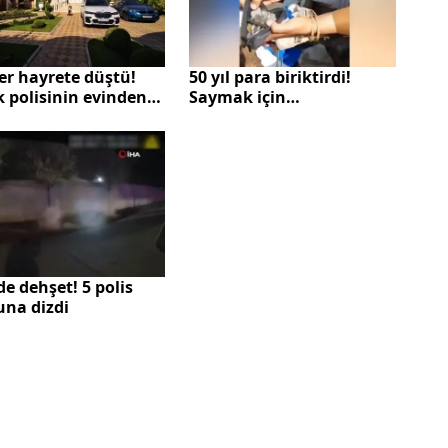
er hayrete düştü!
50 yıl para biriktirdi!
k polisinin evinden
Saymak için
nlar dudak uçuklattı
komşularından yardım
istedi
e dehşet! 5 polis
una dizdi