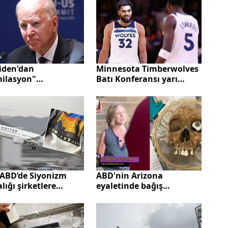
Biden'dan
Minnesota Timberwolves
milasyon"
Batı Konferansı yarı
aması: Yaptıklarımız
finaline yükseldi
 resmen özür
yorum
 ABD’de Siyonizm
ABD'nin Arizona
lığı şirketlere
eyaletinde bağış
adı! Amerikan
kutusundan insan
yolları’nda skandal:
kafatası çıktı
stin’e özgürlük’
şüne tehdit