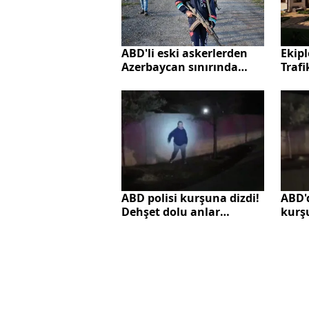
ABD'li eski askerlerden
Ekipl
Azerbaycan sınırında
Trafi
skandal! Ermeni
çıka
çocuklara gerilla eğitimi
ABD polisi kurşuna dizdi!
ABD'd
Dehşet dolu anlar
kurş
kamerada