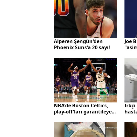
Alperen Şengün'den
Joe 
Phoenix Suns'a 20 sayı!
"asi
açıkl
için
dili
NBA'de Boston Celtics,
Irkçı
play-off'ları garantileyen
hasta
ilk takım oldu
sıçr
Hava
‘Fili
görü