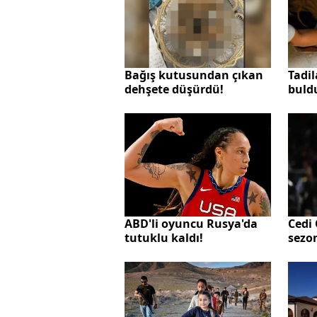
Bağış kutusundan çıkan
Tadil
dehşete düşürdü!
buldu
içind
ABD'li oyuncu Rusya'da
Cedi
tutuklu kaldı!
sezo