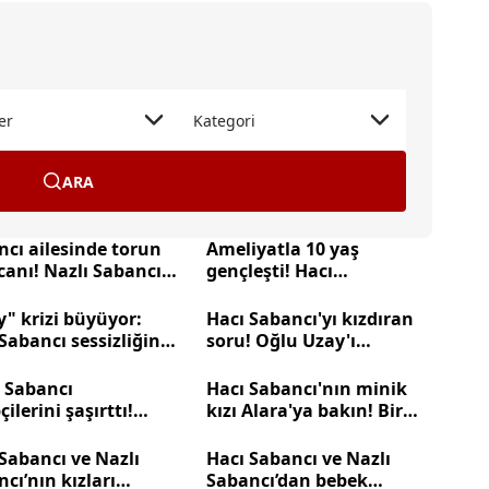
er
Kategori
ARA
cı ailesinde torun
Ameliyatla 10 yaş
anı! Nazlı Sabancı
gençleşti! Hacı
le mi?
Sabancı'nın kayınvalidesi
20'lik genç kızlara taş
" krizi büyüyor:
Hacı Sabancı'yı kızdıran
çıkarıyor!
Sabancı sessizliğini
soru! Oğlu Uzay'ı
! Boşanma iddiası...
duyunca kaçtı
ı Sabancı
Hacı Sabancı'nın minik
çilerini şaşırttı!
kızı Alara'ya bakın! Bir
lık davası
çocuğu daha ortaya
lanınca...
çıkmıştı...
Sabancı ve Nazlı
Hacı Sabancı ve Nazlı
cı’nın kızları
Sabancı’dan bebek