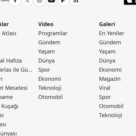
lar
Video
Galeri
Atlası
Programlar
En Yeniler
Gündem
Gündem
Yaşam
Yaşam
l Hafıza
Dünya
Dünya
Canan Barlas ile Gündem
Spor
Ekonomi
n
Ekonomi
Magazin
t Meselesi
Teknoloji
Viral
tname
Otomobil
Spor
 Kuşağı
Otomobil
si
Teknoloji
ası
ünyası