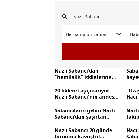
Herhangi bir zaman
Hab
Nazlı Sabancı'dan
Saban
"hamilelik" iddialarına
heyec
yanıt gibi paylaşım!
hami
20'liklere taş çıkarıyor!
"Uzay
Nazlı Sabancı'nın annesi
Hacı 
değişimiyle kızını gölgede
bozdu
bıraktı
Sabancıların gelini Nazlı
Nazl
Sabancı'dan şaşırtan
takip
hamle! İş hayatına
Baba
atıldı...
sonuç
Nazlı Sabancı 20 günde
Hacı 
formuna kavuştu!
Saban