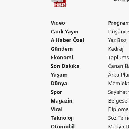
Video
Program
Canlı Yayın
Düşünce 
A Haber Özel
Yaz Boz
Gündem
Kadraj
Ekonomi
Toplumsa
Son Dakika
Yaşam
Arka Pla
Dünya
Memleke
Spor
Seyaha
Magazin
Belgesel
Viral
Diploma
Teknoloji
Söz Tem
Otomobil
Medya D