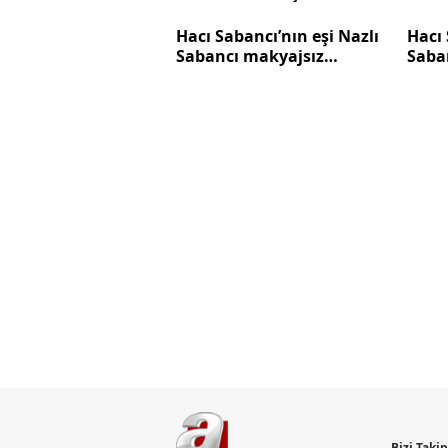
Doğum kilolarından eser
düny
kalmadı
Saban
Hacı Sabancı’nın eşi Nazlı
Hacı 
Hand
Sabancı makyajsız
Saban
koşt
yakalandı! Nereye
ağzı
kaçacağını şaşırdı
günün
hedi
Bizi Taki