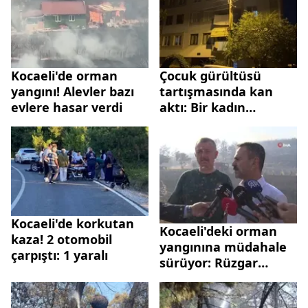
Kocaeli'de orman
Çocuk gürültüsü
yangını! Alevler bazı
tartışmasında kan
evlere hasar verdi
aktı: Bir kadın
bıçaklandı
Kocaeli'de korkutan
Kocaeli'deki orman
kaza! 2 otomobil
yangınına müdahale
çarpıştı: 1 yaralı
sürüyor: Rüzgar
söndürme
çalışmalarını