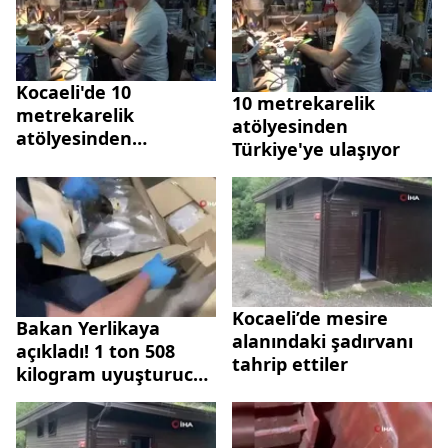
Kocaeli'de 10
10 metrekarelik
metrekarelik
atölyesinden
atölyesinden
Türkiye'ye ulaşıyor
Türkiye'ye ulaşıyor
Kocaeli’de mesire
Bakan Yerlikaya
alanındaki şadırvanı
açıkladı! 1 ton 508
tahrip ettiler
kilogram uyuşturucu
ele geçirildi