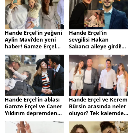
Hande Erçel’in yeğeni
Hande Erçel’in
Aylin Mavi’den yeni
sevgilisi Hakan
haber! Gamze Erçel
Sabancı aileye girdi!
sağlık durumunu
Gamze Erçel’in
açıkladı
paylaşımında bomba
detay
Hande Erçel’in ablası
Hande Erçel ve Kerem
Gamze Erçel ve Caner
Bürsin arasında neler
Yıldırım depremden
oluyor? Tek kalemde
kurtulan bir bebeğe
sildi
aile olacak