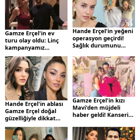
Hande Erçel'in yeğeni
Gamze Erçel'in ev
operasyon geçirdi!
turu olay oldu: Linç
Sağlık durumunu
kampanyamız
açıkladı
başlamıştır!
Gamze Erçel'in kızı
Hande Erçel'in ablası
Mavi'den müjdeli
Gamze Erçel doğal
haber geldi! Kanseri
güzelliğiyle dikkat
yendi zili çaldı
çekti! Takipçileri
yorum yağdırdı! İşte o
paylaşım...