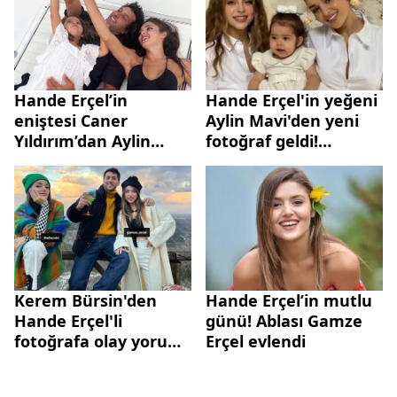
Hande Erçel’in
Hande Erçel'in yeğeni
eniştesi Caner
Aylin Mavi'den yeni
Yıldırım’dan Aylin
fotoğraf geldi!
Mavi isyanı! O
"Tedaviye başladık"
paylaşımlara ateş
diyen Gamze Erçel
püskürdü
kızının son halini
paylaştı
Kerem Bürsin'den
Hande Erçel’in mutlu
Hande Erçel'li
günü! Ablası Gamze
fotoğrafa olay yorum:
Erçel evlendi
Beni dışladınız...